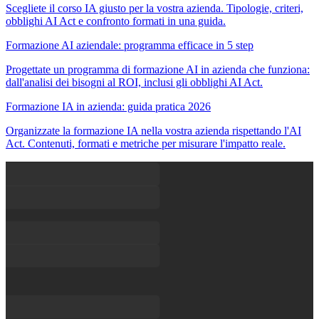
Scegliete il corso IA giusto per la vostra azienda. Tipologie, criteri,
obblighi AI Act e confronto formati in una guida.
Formazione AI aziendale: programma efficace in 5 step
Progettate un programma di formazione AI in azienda che funziona:
dall'analisi dei bisogni al ROI, inclusi gli obblighi AI Act.
Formazione IA in azienda: guida pratica 2026
Organizzate la formazione IA nella vostra azienda rispettando l'AI
Act. Contenuti, formati e metriche per misurare l'impatto reale.