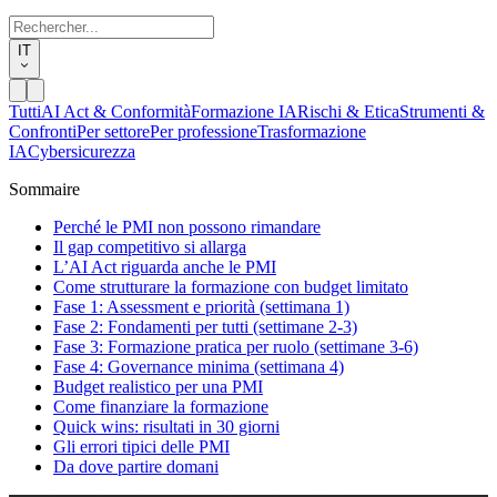
IT
Tutti
AI Act & Conformità
Formazione IA
Rischi & Etica
Strumenti &
Confronti
Per settore
Per professione
Trasformazione
IA
Cybersicurezza
Sommaire
Perché le PMI non possono rimandare
Il gap competitivo si allarga
L’AI Act riguarda anche le PMI
Come strutturare la formazione con budget limitato
Fase 1: Assessment e priorità (settimana 1)
Fase 2: Fondamenti per tutti (settimane 2-3)
Fase 3: Formazione pratica per ruolo (settimane 3-6)
Fase 4: Governance minima (settimana 4)
Budget realistico per una PMI
Come finanziare la formazione
Quick wins: risultati in 30 giorni
Gli errori tipici delle PMI
Da dove partire domani