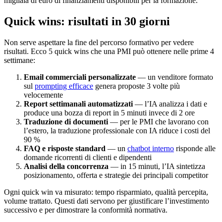
migliaia di euro di finanziamenti disponibili per la formazione.
Quick wins: risultati in 30 giorni
Non serve aspettare la fine del percorso formativo per vedere
risultati. Ecco 5 quick wins che una PMI può ottenere nelle prime 4
settimane:
Email commerciali personalizzate
— un venditore formato
sul
prompting efficace
genera proposte 3 volte più
velocemente
Report settimanali automatizzati
— l’IA analizza i dati e
produce una bozza di report in 5 minuti invece di 2 ore
Traduzione di documenti
— per le PMI che lavorano con
l’estero, la traduzione professionale con IA riduce i costi del
90 %
FAQ e risposte standard
— un
chatbot interno
risponde alle
domande ricorrenti di clienti e dipendenti
Analisi della concorrenza
— in 15 minuti, l’IA sintetizza
posizionamento, offerta e strategie dei principali competitor
Ogni quick win va misurato: tempo risparmiato, qualità percepita,
volume trattato. Questi dati servono per giustificare l’investimento
successivo e per dimostrare la conformità normativa.