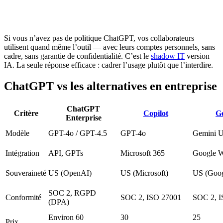
Si vous n’avez pas de politique ChatGPT, vos collaborateurs
utilisent quand même l’outil — avec leurs comptes personnels, sans
cadre, sans garantie de confidentialité. C’est le
shadow IT
version
IA. La seule réponse efficace : cadrer l’usage plutôt que l’interdire.
ChatGPT vs les alternatives en entreprise
ChatGPT
Critère
Copilot
G
Enterprise
Modèle
GPT-4o / GPT-4.5
GPT-4o
Gemini U
Intégration
API, GPTs
Microsoft 365
Google W
Souveraineté
US (OpenAI)
US (Microsoft)
US (Goog
SOC 2, RGPD
Conformité
SOC 2, ISO 27001
SOC 2, I
(DPA)
Environ 60
30
25
Prix