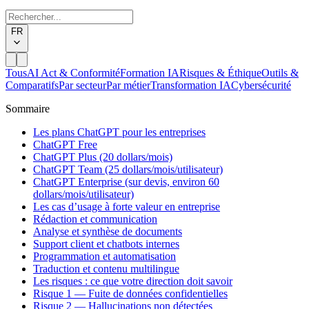
FR
Tous
AI Act & Conformité
Formation IA
Risques & Éthique
Outils &
Comparatifs
Par secteur
Par métier
Transformation IA
Cybersécurité
Sommaire
Les plans ChatGPT pour les entreprises
ChatGPT Free
ChatGPT Plus (20 dollars/mois)
ChatGPT Team (25 dollars/mois/utilisateur)
ChatGPT Enterprise (sur devis, environ 60
dollars/mois/utilisateur)
Les cas d’usage à forte valeur en entreprise
Rédaction et communication
Analyse et synthèse de documents
Support client et chatbots internes
Programmation et automatisation
Traduction et contenu multilingue
Les risques : ce que votre direction doit savoir
Risque 1 — Fuite de données confidentielles
Risque 2 — Hallucinations non détectées