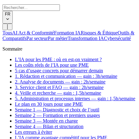
FR
Tous
AI Act & Conformité
Formation IA
Risques & Éthique
Outils &
Comparatifs
Par secteur
Par métier
Transformation IA
Cybersécurité
Sommaire
L’IA pour les PME : où en est-on vraiment ?
Les coûts réels de l’IA pour une PME
5 cas d’usage concrets pour démarrer demain
1. Rédaction et communication — gain : 3h/semaine
2. Analyse de documents — gain : 2h/semaine
3. Service client et FAQ — gain : 2h/semaine
4. Veille et recherche — gain : 1,5h/semaine
5. Administration et processus internes — gain : 1,5h/semaine
Le plan en 30 jours pour une PME
Semaine 1 — Diagnostic et choix de l’outil
Semaine 2 — Formation et premiers usages
Semaine 3 — Montée en charge
Semaine 4 — Bilan et structuration
Les erreurs à éviter
L’IA comme avantage compétitif pour les PME