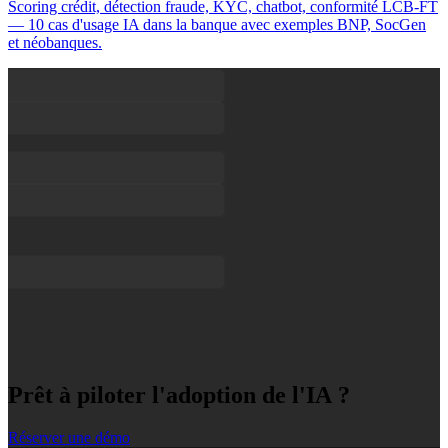
Scoring crédit, détection fraude, KYC, chatbot, conformité LCB-FT
— 10 cas d'usage IA dans la banque avec exemples BNP, SocGen
et néobanques.
Prêt à piloter l'adoption de l'IA ?
Réserver une démo