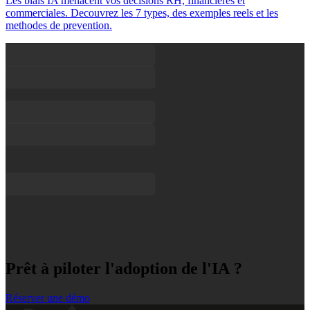
Les biais IA menacent vos decisions RH, financieres et
commerciales. Decouvrez les 7 types, des exemples reels et les
methodes de prevention.
Prêt à piloter l'adoption de l'IA ?
Réserver une démo