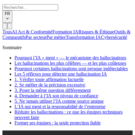
FR
Tous
AI Act & Conformité
Formation IA
Risques & Éthique
Outils &
Comparatifs
Par secteur
Par métier
Transformation IA
Cybersécurité
Sommaire
Pourquoi l’IA « ment » — le mécanisme des hallucinations
Les hallucinations les plus célèbres — et les plus coûteuses
Pourquoi certaines hallucinations sont presque indétectables
Les 5 réflexes pour détecter une hallucination IA
1. Vérifier toute affirmation factuelle
2. Se méfier de la précision excessive
3. Poser la même question différemment
4. Demander à l’IA son niveau de confiance
5. Ne jamais utiliser l’IA comme source unique
L’IA qui ment et la responsabilité de l’entreprise
Réduire les hallucinations : ce que les équipes techniques
peuvent faire
Former ses équipes : la seule protection fiable