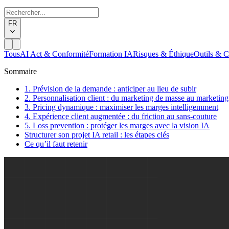
FR
Tous
AI Act & Conformité
Formation IA
Risques & Éthique
Outils & C
Sommaire
1. Prévision de la demande : anticiper au lieu de subir
2. Personnalisation client : du marketing de masse au marketing
3. Pricing dynamique : maximiser les marges intelligemment
4. Expérience client augmentée : du friction au sans-couture
5. Loss prevention : protéger les marges avec la vision IA
Structurer son projet IA retail : les étapes clés
Ce qu’il faut retenir