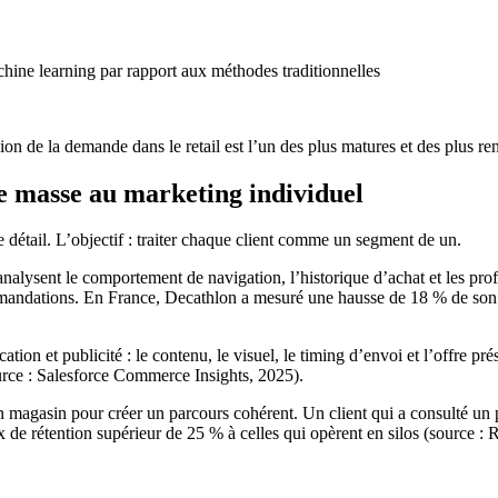
hine learning par rapport aux méthodes traditionnelles
sion de la demande dans le retail est l’un des plus matures et des plus re
de masse au marketing individuel
 détail. L’objectif : traiter chaque client comme un segment de un.
ysent le comportement de navigation, l’historique d’achat et les profils
ommandations. En France, Decathlon a mesuré une hausse de 18 % de so
tion et publicité : le contenu, le visuel, le timing d’envoi et l’offre p
urce : Salesforce Commerce Insights, 2025).
n magasin pour créer un parcours cohérent. Un client qui a consulté un p
 de rétention supérieur de 25 % à celles qui opèrent en silos (source :