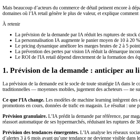
Mais beaucoup d’acteurs du commerce de détail peinent encore à dépa
domaines où l’IA retail génère le plus de valeur, et explique comment 
À retenir
La prévision de la demande par IA réduit les ruptures de stock 
La personnalisation IA augmente le panier moyen de 10 à 20 % 
Le pricing dynamique améliore les marges brutes de 2 à 5 points
La prévention des pertes par vision IA réduit la démarque inc
Le ROI de l'IA retail dépend directement de la formation des équ
1. Prévision de la demande : anticiper au l
La prévision de la demande est le socle de toute stratégie IA dans le c
traditionnelles — moyennes mobiles, jugement des acheteurs — ne suff
Ce que l’IA change.
Les modèles de machine learning intègrent des ce
promotions en cours, données de trafic en magasin. Le résultat : une
Prévision granulaire.
L’IA prédit la demande par référence, par magas
réassort automatique de ses hypermarchés, réduisant les ruptures de 38
Prévision des tendances émergentes.
L’IA analyse les réseaux sociau
d’alertes 3 à 6 mois avant qu’une tendance ne devienne visible dans le