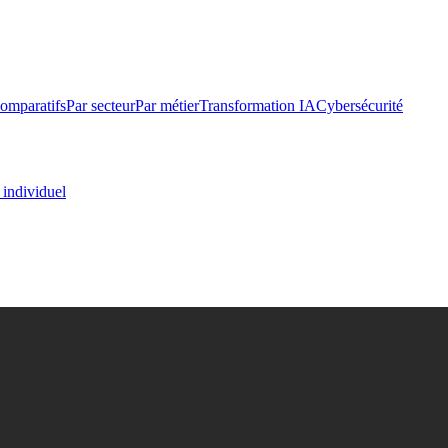
omparatifs
Par secteur
Par métier
Transformation IA
Cybersécurité
 individuel