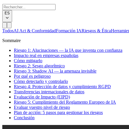
ES
Todos
AI Act & Conformidad
Formación IA
Riesgos & Ética
Herramie
Sommaire
Riesgo 1: Alucinaciones — la IA que inventa con confianza
Impacto real en empresas españolas
Cómo mitigarlo
Riesgo 2: Sesgo algorítmico
Riesgo 3: Shadow AI — la amenaza invisible
Por qué es peligroso
Cómo detectarlo y controlarlo
Riesgo 4: Protección de datos y cumplimiento RGPD
Transferencias internacionales de datos
Evaluación de Impacto (EIPD)
Riesgo 5: Cumplimiento del Reglamento Europeo de IA
Evaluar vuestro nivel de riesgo
Plan de acción: 5 pasos para gestionar los riesgos
Conclusión