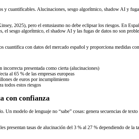
s y cuantificables. Alucinaciones, sesgo algorítmico, shadow AI y fugas
Kinsey, 2025), pero el entusiasmo no debe eclipsar los riesgos. En Esp
, el sesgo algorítmico, el shadow AI y las fugas de datos no son probl
, los cuantifica con datos del mercado español y proporciona medidas con
n incorrecta presentada como cierta (alucinaciones)
cta al 65 % de las empresas europeas
llones de euros por incumplimiento
ra todos estos riesgos
ta con confianza
. Un modelo de lenguaje no “sabe” cosas: genera secuencias de texto e
s presentan tasas de alucinación del 3 % al 27 % dependiendo de la tarea