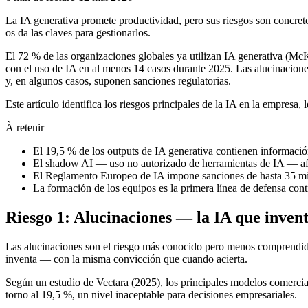
La IA generativa promete productividad, pero sus riesgos son concreto
os da las claves para gestionarlos.
El 72 % de las organizaciones globales ya utilizan IA generativa (Mc
con el uso de IA en al menos 14 casos durante 2025. Las alucinaciones
y, en algunos casos, suponen sanciones regulatorias.
Este artículo identifica los riesgos principales de la IA en la empresa
À retenir
El 19,5 % de los outputs de IA generativa contienen informació
El shadow AI — uso no autorizado de herramientas de IA — afe
El Reglamento Europeo de IA impone sanciones de hasta 35 mi
La formación de los equipos es la primera línea de defensa cont
Riesgo 1: Alucinaciones — la IA que inven
Las alucinaciones son el riesgo más conocido pero menos comprendido
inventa — con la misma convicción que cuando acierta.
Según un estudio de Vectara (2025), los principales modelos comerciale
torno al 19,5 %, un nivel inaceptable para decisiones empresariales.