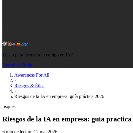
¿Listo para formar a tu equipo en IA?
Descubrir Brain →
Awareness For All
›
Riesgos & Ética
›
Riesgos de la IA en empresa: guía práctica 2026
risques
Riesgos de la IA en empresa: guía práctica
6
min de lecture
·
12 mai 2026