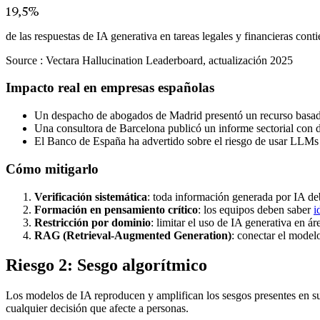
19,5%
de las respuestas de IA generativa en tareas legales y financieras con
Source :
Vectara Hallucination Leaderboard, actualización 2025
Impacto real en empresas españolas
Un despacho de abogados de Madrid presentó un recurso basad
Una consultora de Barcelona publicó un informe sectorial con da
El Banco de España ha advertido sobre el riesgo de usar LLMs 
Cómo mitigarlo
Verificación sistemática
: toda información generada por IA deb
Formación en pensamiento crítico
: los equipos deben saber
i
Restricción por dominio
: limitar el uso de IA generativa en ár
RAG (Retrieval-Augmented Generation)
: conectar el model
Riesgo 2: Sesgo algorítmico
Los modelos de IA reproducen y amplifican los sesgos presentes en sus 
cualquier decisión que afecte a personas.