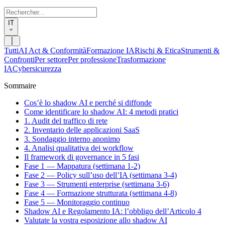
IT
Tutti
AI Act & Conformità
Formazione IA
Rischi & Etica
Strumenti &
Confronti
Per settore
Per professione
Trasformazione
IA
Cybersicurezza
Sommaire
Cos’è lo shadow AI e perché si diffonde
Come identificare lo shadow AI: 4 metodi pratici
1. Audit del traffico di rete
2. Inventario delle applicazioni SaaS
3. Sondaggio interno anonimo
4. Analisi qualitativa dei workflow
Il framework di governance in 5 fasi
Fase 1 — Mappatura (settimana 1-2)
Fase 2 — Policy sull’uso dell’IA (settimana 3-4)
Fase 3 — Strumenti enterprise (settimana 3-6)
Fase 4 — Formazione strutturata (settimana 4-8)
Fase 5 — Monitoraggio continuo
Shadow AI e Regolamento IA: l’obbligo dell’Articolo 4
Valutate la vostra esposizione allo shadow AI