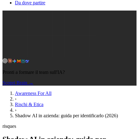
Da dove partire
Pronti a formare il team sull'IA?
Scopri Brain →
Awareness For All
›
Rischi & Etica
›
Shadow AI in azienda: guida per identificarlo (2026)
risques