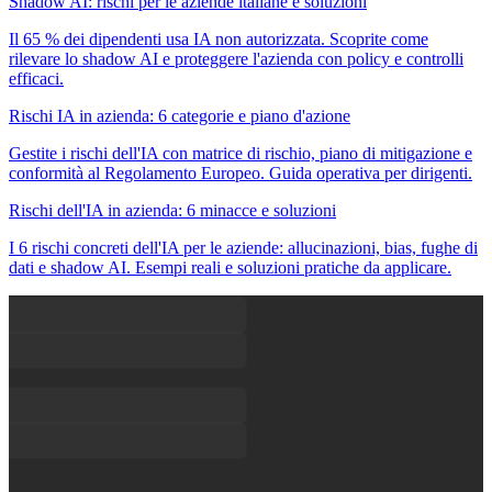
Shadow AI: rischi per le aziende italiane e soluzioni
Il 65 % dei dipendenti usa IA non autorizzata. Scoprite come
rilevare lo shadow AI e proteggere l'azienda con policy e controlli
efficaci.
Rischi IA in azienda: 6 categorie e piano d'azione
Gestite i rischi dell'IA con matrice di rischio, piano di mitigazione e
conformità al Regolamento Europeo. Guida operativa per dirigenti.
Rischi dell'IA in azienda: 6 minacce e soluzioni
I 6 rischi concreti dell'IA per le aziende: allucinazioni, bias, fughe di
dati e shadow AI. Esempi reali e soluzioni pratiche da applicare.