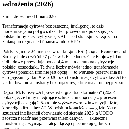
wdrożenia (2026)
7
min de lecture
·
31 mai 2026
Transformacja cyfrowa bez sztucznej inteligencji to dziś
modernizacja na pół gwizdka. Ten przewodnik pokazuje, jak
polskie firmy łączą cyfryzację z AI — od strategii i zarządzania
zmianą po regulacje i finansowanie z KPO.
Polska zajmuje 24. miejsce w rankingu DESI (Digital Economy and
Society Index) wśród 27 państw UE. Jednocześnie Krajowy Plan
Odbudowy przewiduje ponad 4,4 miliarda euro na cyfryzację
polskiej gospodarki. Te dwie liczby mówią jedno: transformacja
cyfrowa polskich firm nie jest opcją — to warunek przetrwania na
europejskim rynku. A w 2026 roku transformacja cyfrowa bez AI to
jak budowanie autostrady bez pojazdów, które mają po niej jeździć.
Raport McKinsey „AI-powered digital transformation” (2025)
pokazuje, że firmy integrujące sztuczną inteligencję z procesem
cyfryzacji osiągają 2,5-krotnie wyższy zwrot z inwestycji niż te,
które digitalizują bez AI. W polskim kontekście — gdzie Akt o
sztucznej inteligencji obowiązuje od sierpnia 2025, a UODO
zaostrza nadzór nad przetwarzaniem danych — skuteczna
transformacja wymaga strategii łączącej technologię, ludzi i
regulacje.