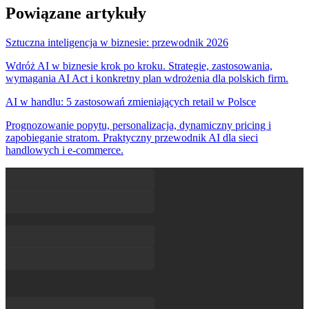
Powiązane artykuły
Sztuczna inteligencja w biznesie: przewodnik 2026
Wdróż AI w biznesie krok po kroku. Strategie, zastosowania,
wymagania AI Act i konkretny plan wdrożenia dla polskich firm.
AI w handlu: 5 zastosowań zmieniających retail w Polsce
Prognozowanie popytu, personalizacja, dynamiczny pricing i
zapobieganie stratom. Praktyczny przewodnik AI dla sieci
handlowych i e-commerce.