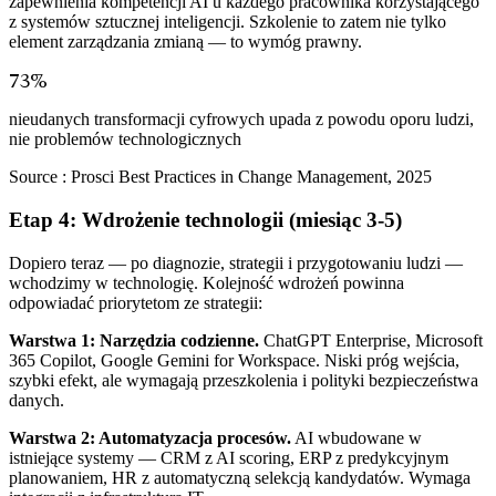
zapewnienia kompetencji AI u każdego pracownika korzystającego
z systemów sztucznej inteligencji. Szkolenie to zatem nie tylko
element zarządzania zmianą — to wymóg prawny.
73%
nieudanych transformacji cyfrowych upada z powodu oporu ludzi,
nie problemów technologicznych
Source :
Prosci Best Practices in Change Management, 2025
Etap 4: Wdrożenie technologii (miesiąc 3-5)
Dopiero teraz — po diagnozie, strategii i przygotowaniu ludzi —
wchodzimy w technologię. Kolejność wdrożeń powinna
odpowiadać priorytetom ze strategii:
Warstwa 1: Narzędzia codzienne.
ChatGPT Enterprise, Microsoft
365 Copilot, Google Gemini for Workspace. Niski próg wejścia,
szybki efekt, ale wymagają przeszkolenia i polityki bezpieczeństwa
danych.
Warstwa 2: Automatyzacja procesów.
AI wbudowane w
istniejące systemy — CRM z AI scoring, ERP z predykcyjnym
planowaniem, HR z automatyczną selekcją kandydatów. Wymaga