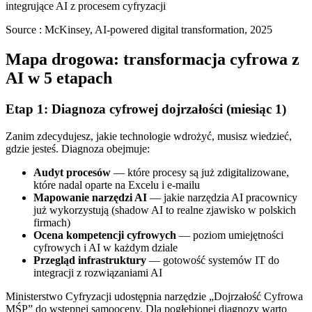
integrujące AI z procesem cyfryzacji
Source :
McKinsey, AI-powered digital transformation, 2025
Mapa drogowa: transformacja cyfrowa z
AI w 5 etapach
Etap 1: Diagnoza cyfrowej dojrzałości (miesiąc 1)
Zanim zdecydujesz, jakie technologie wdrożyć, musisz wiedzieć,
gdzie jesteś. Diagnoza obejmuje:
Audyt procesów
— które procesy są już zdigitalizowane,
które nadal oparte na Excelu i e-mailu
Mapowanie narzędzi AI
— jakie narzędzia AI pracownicy
już wykorzystują (shadow AI to realne zjawisko w polskich
firmach)
Ocena kompetencji cyfrowych
— poziom umiejętności
cyfrowych i AI w każdym dziale
Przegląd infrastruktury
— gotowość systemów IT do
integracji z rozwiązaniami AI
Ministerstwo Cyfryzacji udostępnia narzędzie „Dojrzałość Cyfrowa
MŚP” do wstępnej samooceny. Dla pogłębionej diagnozy warto