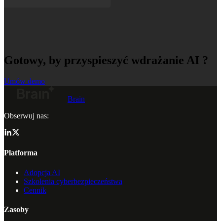
Gotowy, by przyspieszyć wdrażanie AI ?
Umów demo
Brain
Obserwuj nas:
Platforma
Adopcja AI
Szkolenia cyberbezpieczeństwa
Cennik
Zasoby