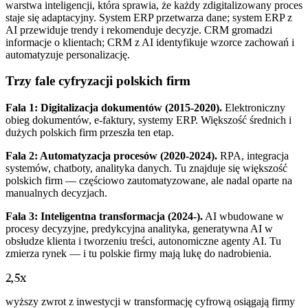
warstwa inteligencji, która sprawia, że każdy zdigitalizowany proces
staje się adaptacyjny. System ERP przetwarza dane; system ERP z
AI przewiduje trendy i rekomenduje decyzje. CRM gromadzi
informacje o klientach; CRM z AI identyfikuje wzorce zachowań i
automatyzuje personalizację.
Trzy fale cyfryzacji polskich firm
Fala 1: Digitalizacja dokumentów (2015-2020).
Elektroniczny
obieg dokumentów, e-faktury, systemy ERP. Większość średnich i
dużych polskich firm przeszła ten etap.
Fala 2: Automatyzacja procesów (2020-2024).
RPA, integracja
systemów, chatboty, analityka danych. Tu znajduje się większość
polskich firm — częściowo zautomatyzowane, ale nadal oparte na
manualnych decyzjach.
Fala 3: Inteligentna transformacja (2024-).
AI wbudowane w
procesy decyzyjne, predykcyjna analityka, generatywna AI w
obsłudze klienta i tworzeniu treści, autonomiczne agenty AI. Tu
zmierza rynek — i tu polskie firmy mają lukę do nadrobienia.
2,5x
wyższy zwrot z inwestycji w transformację cyfrową osiągają firmy