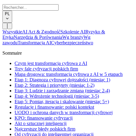
PL
Wszystkie
AI Act & Zgodność
Szkolenie AI
Ryzyko &
Etyka
Narzędzia & Porównania
Wg branży
Wg
zawodu
Transformacja AI
Cyberbezpieczeństwo
Sommaire
Czym jest transformacja cyfrowa z AI
Trzy fale cyfryzacji polskich firm
Mapa drogowa: transformacja cyfrowa z AI w 5 etapach
Etap 1: Diagnoza cyfrowej dojrzałości (miesiąc 1)
Etap 2: Strategia i priorytety (miesiąc 1-2)
Etap 3: Ludzie i zarządzanie zmianą (miesiąc 2-4)
Etap 4: Wdrożenie technologii (miesiąc 3-5)
Etap 5: Pomiar, iteracja i skalowanie (miesiąc 5+)
Regulacje i finansowanie: polski kontekst
UODO i ochrona danych w transformacji cyfrowej
KPO: finansowanie cyfryzacji
Akt o sztucznej inteligencji
Najczęstsze błędy polskich firm
Od cyfryzacji do inteligentnej organizacji