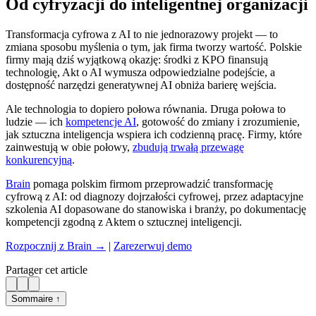
Od cyfryzacji do inteligentnej organizacji
Transformacja cyfrowa z AI to nie jednorazowy projekt — to
zmiana sposobu myślenia o tym, jak firma tworzy wartość. Polskie
firmy mają dziś wyjątkową okazję: środki z KPO finansują
technologię, Akt o AI wymusza odpowiedzialne podejście, a
dostępność narzędzi generatywnej AI obniża barierę wejścia.
Ale technologia to dopiero połowa równania. Druga połowa to
ludzie — ich
kompetencje AI
, gotowość do zmiany i zrozumienie,
jak sztuczna inteligencja wspiera ich codzienną pracę. Firmy, które
zainwestują w obie połowy,
zbudują trwałą przewagę
konkurencyjną
.
Brain
pomaga polskim firmom przeprowadzić transformację
cyfrową z AI: od diagnozy dojrzałości cyfrowej, przez adaptacyjne
szkolenia AI dopasowane do stanowiska i branży, po dokumentację
kompetencji zgodną z Aktem o sztucznej inteligencji.
Rozpocznij z Brain →
|
Zarezerwuj demo
Partager cet article
Sommaire ↑