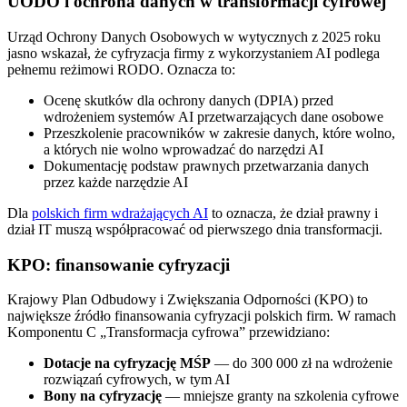
UODO i ochrona danych w transformacji cyfrowej
Urząd Ochrony Danych Osobowych w wytycznych z 2025 roku
jasno wskazał, że cyfryzacja firmy z wykorzystaniem AI podlega
pełnemu reżimowi RODO. Oznacza to:
Ocenę skutków dla ochrony danych (DPIA) przed
wdrożeniem systemów AI przetwarzających dane osobowe
Przeszkolenie pracowników w zakresie danych, które wolno,
a których nie wolno wprowadzać do narzędzi AI
Dokumentację podstaw prawnych przetwarzania danych
przez każde narzędzie AI
Dla
polskich firm wdrażających AI
to oznacza, że dział prawny i
dział IT muszą współpracować od pierwszego dnia transformacji.
KPO: finansowanie cyfryzacji
Krajowy Plan Odbudowy i Zwiększania Odporności (KPO) to
największe źródło finansowania cyfryzacji polskich firm. W ramach
Komponentu C „Transformacja cyfrowa” przewidziano:
Dotacje na cyfryzację MŚP
— do 300 000 zł na wdrożenie
rozwiązań cyfrowych, w tym AI
Bony na cyfryzację
— mniejsze granty na szkolenia cyfrowe