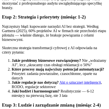
skorzystać z profesjonalnego audytu uwzględniającego specyfikę
branży.
Etap 2: Strategia i priorytety (miesiąc 1-2)
Najczęstszy błąd: kupowanie narzędzi AI bez strategii. Według
Gartnera (2025), 60% projektów AI w firmach nie przechodzi etapu
pilotażu — właśnie dlatego, że brakuje powiązania z celami
biznesowymi.
Skuteczna strategia transformacji cyfrowej z AI odpowiada na
cztery pytania:
Jakie problemy biznesowe rozwiązujemy?
Nie „wdrażamy
AI”, lecz „skracamy czas obsługi reklamacji o 50%”
Które procesy mają najwyższy potencjał automatyzacji?
Priorytet: zadania powtarzalne, czasochłonne, oparte na
danych
Jakie regulacje nas dotyczą?
Akt o sztucznej inteligencji
,
RODO, regulacje sektorowe
Jaki budżet i harmonogram?
Realistycznie — 6-12
miesięcy na pierwszą fazę, nie 3 lata
Etap 3: Ludzie i zarządzanie zmianą (miesiąc 2-4)