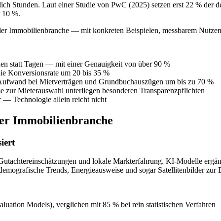
äglich Stunden. Laut einer Studie von PwC (2025) setzen erst 22 % der
r 10 %.
 in der Immobilienbranche — mit konkreten Beispielen, messbarem Nutze
den statt Tagen — mit einer Genauigkeit von über 90 %
die Konversionsrate um 20 bis 35 %
n Aufwand bei Mietverträgen und Grundbuchauszügen um bis zu 70 %
e zur Mieterauswahl unterliegen besonderen Transparenzpflichten
 — Technologie allein reicht nicht
der Immobilienbranche
iert
, Gutachtereinschätzungen und lokale Markterfahrung. KI-Modelle ergä
, demografische Trends, Energieausweise und sogar Satellitenbilder zu
ation Models), verglichen mit 85 % bei rein statistischen Verfahren