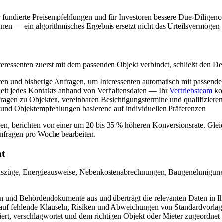
fundierte Preisempfehlungen und für Investoren bessere Due-Diligence-
en — ein algorithmisches Ergebnis ersetzt nicht das Urteilsvermögen e
eressenten zuerst mit dem passenden Objekt verbindet, schließt den Dea
alten und bisherige Anfragen, um Interessenten automatisch mit passend
eit jedes Kontakts anhand von Verhaltensdaten — Ihr
Vertriebsteam
kon
ragen zu Objekten, vereinbaren Besichtigungstermine und qualifiziere
 und Objektempfehlungen basierend auf individuellen Präferenzen
en, berichten von einer um 20 bis 35 % höheren Konversionsrate. Glei
Anfragen pro Woche bearbeiten.
nt
auszüge, Energieausweise, Nebenkostenabrechnungen, Baugenehmigunge
en und Behördendokumente aus und überträgt die relevanten Daten in I
 auf fehlende Klauseln, Risiken und Abweichungen von Standardvorla
ert, verschlagwortet und dem richtigen Objekt oder Mieter zugeordnet