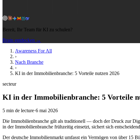
Bereit, Ihr Team für KI zu schulen?
Brain entdecken →
Awareness For All
›
Nach Branche
›
KI in der Immobilienbranche: 5 Vorteile nutzen 2026
secteur
KI in der Immobilienbranche: 5 Vorteile n
5
min de lecture
·
6 mai 2026
Die Immobilienbranche gilt als traditionell — doch der Druck zur Di
in der Immobilienbranche frühzeitig einsetzt, sichert sich entschei
Der deutsche Immobilienmarkt umfasst ein Vermögen von über 15 Bi