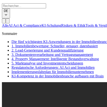
DE
Alle
AI Act & Compliance
KI-Schulung
Risiken & Ethik
Tools & Vergl
Sommaire
Die fünf wichtigsten KI-Anwendungen in der Immobilienbran
1. Immobilienbewertung: Schneller, genauer, datenbasiert
2. Lead-Generierung und Kundenqualifizierung
3. Dokumentenverarbeitung und Vertragsmanagement
4. Property Management: Intelligente Bestandsverwaltung
5. Marktanalyse und Investmententscheidungen
Regulatorische Anforderungen: AI Act und Immobilien
Implementierungsfahrplan für Immobilienunternehmen
KI-Kompetenz in der Immobilienbranche aufbauen mit Brain