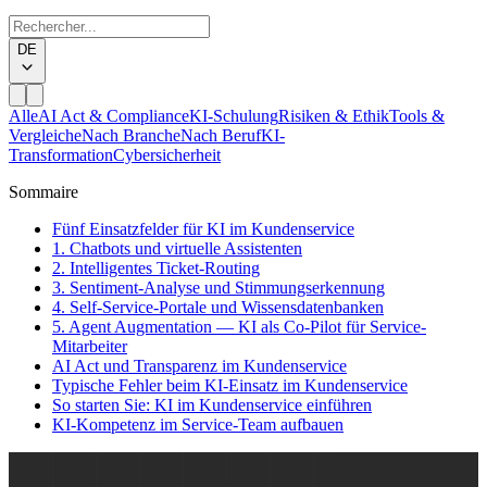
DE
Alle
AI Act & Compliance
KI-Schulung
Risiken & Ethik
Tools &
Vergleiche
Nach Branche
Nach Beruf
KI-
Transformation
Cybersicherheit
Sommaire
Fünf Einsatzfelder für KI im Kundenservice
1. Chatbots und virtuelle Assistenten
2. Intelligentes Ticket-Routing
3. Sentiment-Analyse und Stimmungserkennung
4. Self-Service-Portale und Wissensdatenbanken
5. Agent Augmentation — KI als Co-Pilot für Service-
Mitarbeiter
AI Act und Transparenz im Kundenservice
Typische Fehler beim KI-Einsatz im Kundenservice
So starten Sie: KI im Kundenservice einführen
KI-Kompetenz im Service-Team aufbauen