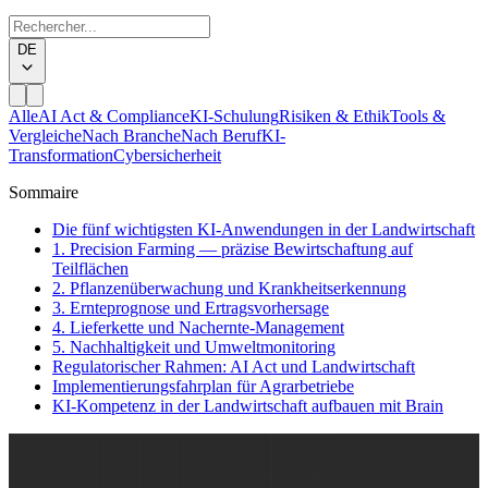
DE
Alle
AI Act & Compliance
KI-Schulung
Risiken & Ethik
Tools &
Vergleiche
Nach Branche
Nach Beruf
KI-
Transformation
Cybersicherheit
Sommaire
Die fünf wichtigsten KI-Anwendungen in der Landwirtschaft
1. Precision Farming — präzise Bewirtschaftung auf
Teilflächen
2. Pflanzenüberwachung und Krankheitserkennung
3. Ernteprognose und Ertragsvorhersage
4. Lieferkette und Nachernte-Management
5. Nachhaltigkeit und Umweltmonitoring
Regulatorischer Rahmen: AI Act und Landwirtschaft
Implementierungsfahrplan für Agrarbetriebe
KI-Kompetenz in der Landwirtschaft aufbauen mit Brain