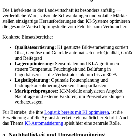
Die Lieferkette in der Landwirtschaft ist besonders anfällig —
verderbliche Ware, saisonale Schwankungen und volatile Märkte
stellen einzigartige Herausforderungen dar. KI-Systeme optimieren
die gesamte Wertschöpfungskette vom Feld bis zum Verbraucher.
Konkrete Einsatzbereiche:
Qualitätssortierung:
KI-gestützte Bildverarbeitung sortiert
Obst, Gemüse und Getreide automatisch nach Qualität, Größe
und Reifegrad
Lageroptimierung:
Sensordaten und KI-Algorithmen
steuern Temperatur, Feuchtigkeit und Belüftung in
Lagerhäusern — die Verlustrate sinkt um bis zu 30 %
Logistikplanung:
Optimale Routenplanung und
Ladungskonsolidierung senken Transportkosten
Marktpreisprognose:
KI-Modelle analysieren Angebot,
Nachfrage und externe Faktoren, um Preisentwicklungen
vorherzusagen
Für Betriebe, die ihre
Logistik bereits mit KI optimieren
, ist die
Erweiterung auf die Agrar-Lieferkette ein natürlicher Schritt. Auch
das Thema
KI-Automatisierung
spielt hier eine zentrale Rolle.
5. Nachhaltigkeit und Umweltmonitoring