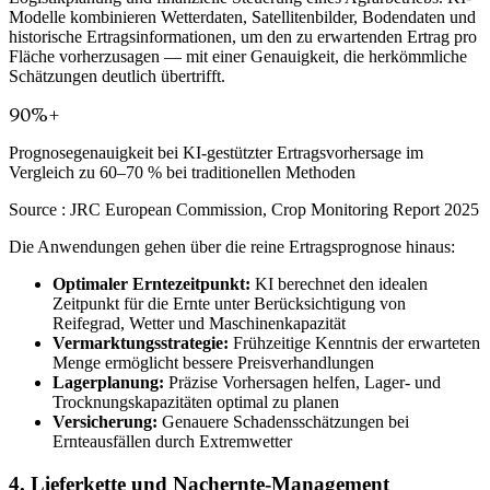
Modelle kombinieren Wetterdaten, Satellitenbilder, Bodendaten und
historische Ertragsinformationen, um den zu erwartenden Ertrag pro
Fläche vorherzusagen — mit einer Genauigkeit, die herkömmliche
Schätzungen deutlich übertrifft.
90%+
Prognosegenauigkeit bei KI-gestützter Ertragsvorhersage im
Vergleich zu 60–70 % bei traditionellen Methoden
Source :
JRC European Commission, Crop Monitoring Report 2025
Die Anwendungen gehen über die reine Ertragsprognose hinaus:
Optimaler Erntezeitpunkt:
KI berechnet den idealen
Zeitpunkt für die Ernte unter Berücksichtigung von
Reifegrad, Wetter und Maschinenkapazität
Vermarktungsstrategie:
Frühzeitige Kenntnis der erwarteten
Menge ermöglicht bessere Preisverhandlungen
Lagerplanung:
Präzise Vorhersagen helfen, Lager- und
Trocknungskapazitäten optimal zu planen
Versicherung:
Genauere Schadensschätzungen bei
Ernteausfällen durch Extremwetter
4. Lieferkette und Nachernte-Management