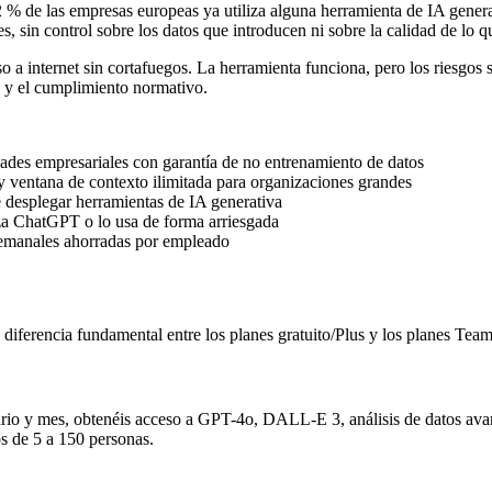
 % de las empresas europeas ya utiliza alguna herramienta de IA genera
sin control sobre los datos que introducen ni sobre la calidad de lo q
internet sin cortafuegos. La herramienta funciona, pero los riesgos su
a y el cumplimiento normativo.
des empresariales con garantía de no entrenamiento de datos
entana de contexto ilimitada para organizaciones grandes
desplegar herramientas de IA generativa
iza ChatGPT o lo usa de forma arriesgada
semanales ahorradas por empleado
iferencia fundamental entre los planes gratuito/Plus y los planes Team
suario y mes, obtenéis acceso a GPT-4o, DALL-E 3, análisis de datos 
os de 5 a 150 personas.