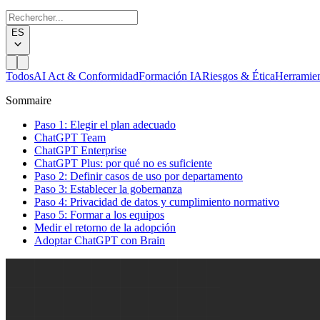
ES
Todos
AI Act & Conformidad
Formación IA
Riesgos & Ética
Herramie
Sommaire
Paso 1: Elegir el plan adecuado
ChatGPT Team
ChatGPT Enterprise
ChatGPT Plus: por qué no es suficiente
Paso 2: Definir casos de uso por departamento
Paso 3: Establecer la gobernanza
Paso 4: Privacidad de datos y cumplimiento normativo
Paso 5: Formar a los equipos
Medir el retorno de la adopción
Adoptar ChatGPT con Brain