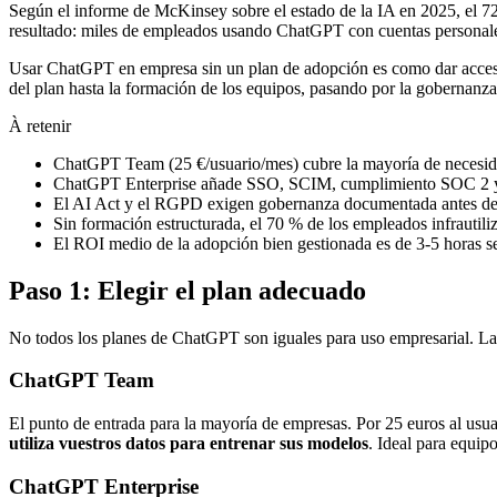
Según el informe de McKinsey sobre el estado de la IA en 2025, el 72
resultado: miles de empleados usando ChatGPT con cuentas personales, 
Usar ChatGPT en empresa sin un plan de adopción es como dar acceso a 
del plan hasta la formación de los equipos, pasando por la gobernanz
À retenir
ChatGPT Team (25 €/usuario/mes) cubre la mayoría de necesida
ChatGPT Enterprise añade SSO, SCIM, cumplimiento SOC 2 y v
El AI Act y el RGPD exigen gobernanza documentada antes de 
Sin formación estructurada, el 70 % de los empleados infrautil
El ROI medio de la adopción bien gestionada es de 3-5 horas 
Paso 1: Elegir el plan adecuado
No todos los planes de ChatGPT son iguales para uso empresarial. La d
ChatGPT Team
El punto de entrada para la mayoría de empresas. Por 25 euros al u
utiliza vuestros datos para entrenar sus modelos
. Ideal para equip
ChatGPT Enterprise