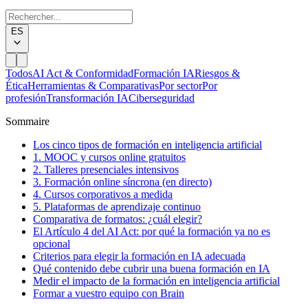
ES
Todos
AI Act & Conformidad
Formación IA
Riesgos &
Ética
Herramientas & Comparativas
Por sector
Por
profesión
Transformación IA
Ciberseguridad
Sommaire
Los cinco tipos de formación en inteligencia artificial
1. MOOC y cursos online gratuitos
2. Talleres presenciales intensivos
3. Formación online síncrona (en directo)
4. Cursos corporativos a medida
5. Plataformas de aprendizaje continuo
Comparativa de formatos: ¿cuál elegir?
El Artículo 4 del AI Act: por qué la formación ya no es
opcional
Criterios para elegir la formación en IA adecuada
Qué contenido debe cubrir una buena formación en IA
Medir el impacto de la formación en inteligencia artificial
Formar a vuestro equipo con Brain