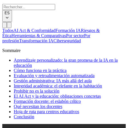
ES
Todos
AI Act & Conformidad
Formación IA
Riesgos &
Ética
Herramientas & Comparativas
Por sector
Por
profesión
Transformación IA
Ciberseguridad
Sommaire
Aprendizaje personalizado: la gran promesa de la IA en la
educación
Cómo funciona en la práctica
Evaluación y retroalimentación automatizada
Gestión administrativa: IA más allá del aula
Integridad académica: el elefante en la habitación
Prohibir no es la solución
El AI Act y la educación: obligaciones concretas
Formación docente: el eslabón crítico
Qué necesitan los docentes
Hoja de ruta para centros educativos
Conclusión