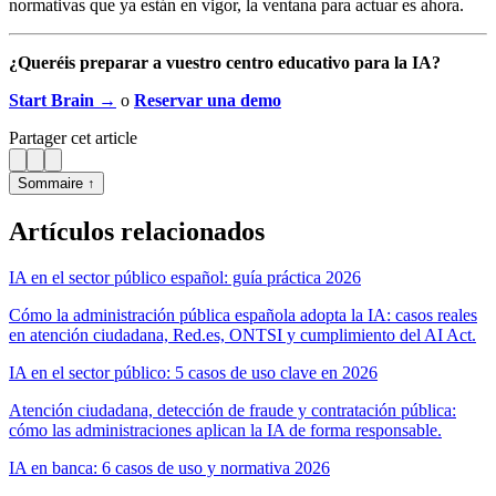
normativas que ya están en vigor, la ventana para actuar es ahora.
¿Queréis preparar a vuestro centro educativo para la IA?
Start Brain →
o
Reservar una demo
Partager cet article
Sommaire ↑
Artículos relacionados
IA en el sector público español: guía práctica 2026
Cómo la administración pública española adopta la IA: casos reales
en atención ciudadana, Red.es, ONTSI y cumplimiento del AI Act.
IA en el sector público: 5 casos de uso clave en 2026
Atención ciudadana, detección de fraude y contratación pública:
cómo las administraciones aplican la IA de forma responsable.
IA en banca: 6 casos de uso y normativa 2026