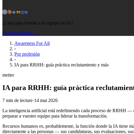
¿Listo para formar a tu equipo en IA?
Descubrir Brain →
Awareness For All
›
Por profesión
›
IA para RRHH: guía práctica reclutamiento y más
metier
IA para RRHH: guía práctica reclutamien
7
min de lecture
·
14 mai 2026
La inteligencia artificial está redefiniendo cada proceso de RRHH — de
preparar a vuestro equipo para liderar la transformación.
Recursos humanos es, probablemente, la función donde la IA tiene más
directamente a las personas — sus candidaturas, sus evaluaciones, sus