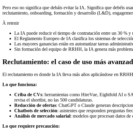
Pero eso no significa que debáis evitar la IA. Significa que debéis usa
reclutamiento, onboarding, formación y desarrollo (L&D), engagement 
À retenir
La IA puede reducir el tiempo de contratación entre un 30 % y 
El Reglamento Europeo de IA clasifica los sistemas de selecció
Las mayores ganancias están en automatizar tareas administrativa
Sin formación del equipo de RRHH, la IA genera más problemas
Reclutamiento: el caso de uso más avanzad
El reclutamiento es donde la IA lleva más años aplicándose en RRHH. 
Lo que funciona:
Criba de CVs
: herramientas como HireVue, Eightfold AI o SAP
revisa el shortlist, no las 500 candidaturas.
Redacción de ofertas
: ChatGPT o Claude generan descripcione
Chatbots de selección
: asistentes que responden preguntas fre
Análisis de mercado salarial
: modelos que procesan datos de 
Lo que requiere precaución: