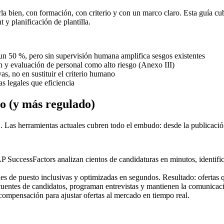
rla bien, con formación, con criterio y con un marco claro. Esta guía cu
y planificación de plantilla.
un 50 %, pero sin supervisión humana amplifica sesgos existentes
n y evaluación de personal como alto riesgo (Anexo III)
s, no en sustituir el criterio humano
 legales que eficiencia
o (y más regulado)
Las herramientas actuales cubren todo el embudo: desde la publicación 
 SuccessFactors analizan cientos de candidaturas en minutos, identific
s de puesto inclusivas y optimizadas en segundos. Resultado: ofertas q
cuentes de candidatos, programan entrevistas y mantienen la comunicaci
compensación para ajustar ofertas al mercado en tiempo real.