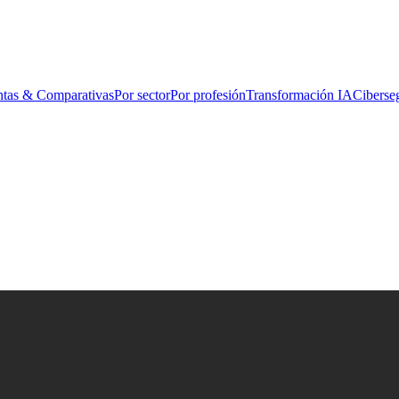
ntas & Comparativas
Por sector
Por profesión
Transformación IA
Ciberse