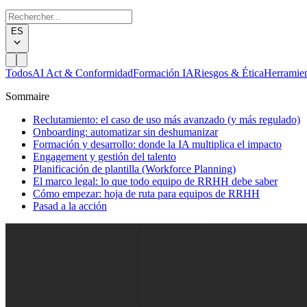
ES
Todos
AI Act & Conformidad
Formación IA
Riesgos & Ética
Herramie
Sommaire
Reclutamiento: el caso de uso más avanzado (y más regulado)
Onboarding: automatizar sin deshumanizar
Formación y desarrollo: donde la IA multiplica el impacto
Engagement y gestión del talento
Planificación de plantilla (Workforce Planning)
El marco legal: lo que todo equipo de RRHH debe saber
Cómo empezar: hoja de ruta para equipos de RRHH
Pasad a la acción