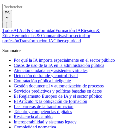
ES
Todos
AI Act & Conformidad
Formación IA
Riesgos &
Ética
Herramientas & Comparativas
Por sector
Por
profesión
Transformación IA
Ciberseguridad
Sommaire
Por qué la IA importa especialmente en el sector público
Casos de uso de la IA en la administración pública
Atención ciudadana y asistentes virtuales
Detección de fraude y control fiscal
Contratación pública inteligente
Gestión documental y automatización de procesos
Servicios predictivos y políticas basadas en datos
El Reglamento Europeo de IA y el sector público
El Artículo 4: la obligación de formación
Las barreras de la transformación
Talento y competencias digitales
Resistencia al cambio
Interoperabilidad y sistemas legacy
Complejidad normativa