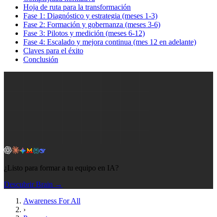
Hoja de ruta para la transformación
Fase 1: Diagnóstico y estrategia (meses 1-3)
Fase 2: Formación y gobernanza (meses 3-6)
Fase 3: Pilotos y medición (meses 6-12)
Fase 4: Escalado y mejora continua (mes 12 en adelante)
Claves para el éxito
Conclusión
¿Listo para formar a tu equipo en IA?
Descubrir Brain →
Awareness For All
›