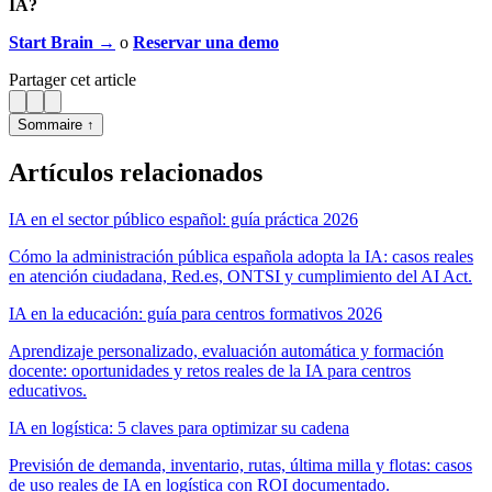
IA?
Start Brain →
o
Reservar una demo
Partager cet article
Sommaire ↑
Artículos relacionados
IA en el sector público español: guía práctica 2026
Cómo la administración pública española adopta la IA: casos reales
en atención ciudadana, Red.es, ONTSI y cumplimiento del AI Act.
IA en la educación: guía para centros formativos 2026
Aprendizaje personalizado, evaluación automática y formación
docente: oportunidades y retos reales de la IA para centros
educativos.
IA en logística: 5 claves para optimizar su cadena
Previsión de demanda, inventario, rutas, última milla y flotas: casos
de uso reales de IA en logística con ROI documentado.