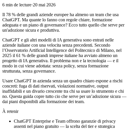
6
min de lecture
·
20 mai 2026
Il 78 % delle grandi aziende europee ha almeno un team che usa
ChatGPT. Ma quante lo fanno con regole chiare, formazione
adeguata e un piano di governance? Ecco tutto quello che serve per
un'adozione sicura e produttiva.
ChatGPT e gli altri modelli di IA generativa sono entrati nelle
aziende italiane con una velocita senza precedenti. Secondo
l’Osservatorio Artificial Intelligence del Politecnico di Milano, nel
2025 il 61 % delle grandi imprese italiane ha avviato almeno un
progetto di IA generativa. Il problema non e la tecnologia — e il
modo in cui viene adottata: senza policy, senza formazione
strutturata, senza governance.
Usare ChatGPT in azienda senza un quadro chiaro espone a rischi
concreti: fuga di dati riservati, violazioni normative, output
inaffidabili e un divario crescente tra chi sa usare lo strumento e chi
no. Questa guida copre tutto cio che serve per un’adozione sicura —
dai piani disponibili alla formazione dei team.
À retenir
ChatGPT Enterprise e Team offrono garanzie di privacy
assenti nel piano gratuito — la scelta del tier e strategica