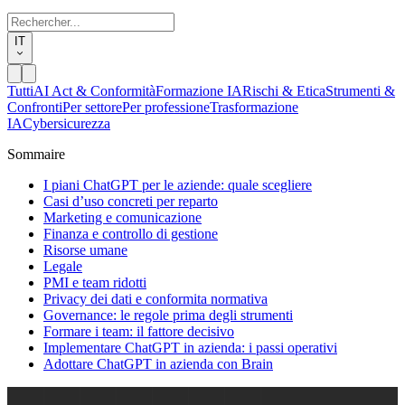
IT
Tutti
AI Act & Conformità
Formazione IA
Rischi & Etica
Strumenti &
Confronti
Per settore
Per professione
Trasformazione
IA
Cybersicurezza
Sommaire
I piani ChatGPT per le aziende: quale scegliere
Casi d’uso concreti per reparto
Marketing e comunicazione
Finanza e controllo di gestione
Risorse umane
Legale
PMI e team ridotti
Privacy dei dati e conformita normativa
Governance: le regole prima degli strumenti
Formare i team: il fattore decisivo
Implementare ChatGPT in azienda: i passi operativi
Adottare ChatGPT in azienda con Brain