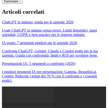
Sommaire ↑
Articoli correlati
ChatGPT in italiano: guida per le aziende 2026
Usate ChatGPT in italiano senza errori. Limiti linguistici, piani
aziendali, GDPR e best practice per le imprese italiane.
IA gratis: 7 strumenti migliori per le aziende 2026
Confronta ChatGPT, Gemini, Claude e Copilot gratis per la tua
azienda. Guida con conformità, limiti e ROI per scegliere bene.
Presentazioni IA: 5 strumenti a confronto (2026)
I migliori strumenti IA per presentazioni: Gamma, Beautiful.ai,
Copilot. Riducete i tempi del 70 % con il confronto e i consigli
pratici.