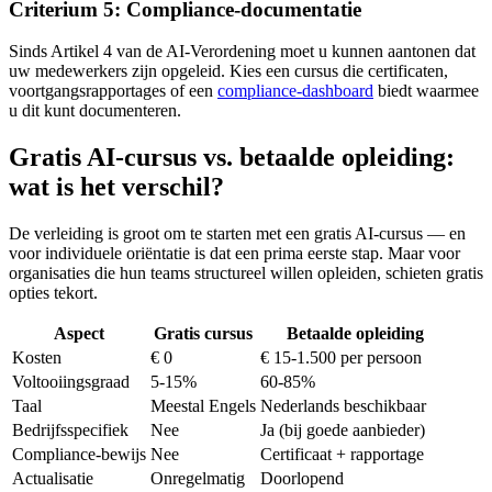
Criterium 5: Compliance-documentatie
Sinds Artikel 4 van de AI-Verordening moet u kunnen aantonen dat
uw medewerkers zijn opgeleid. Kies een cursus die certificaten,
voortgangsrapportages of een
compliance-dashboard
biedt waarmee
u dit kunt documenteren.
Gratis AI-cursus vs. betaalde opleiding:
wat is het verschil?
De verleiding is groot om te starten met een gratis AI-cursus — en
voor individuele oriëntatie is dat een prima eerste stap. Maar voor
organisaties die hun teams structureel willen opleiden, schieten gratis
opties tekort.
Aspect
Gratis cursus
Betaalde opleiding
Kosten
€ 0
€ 15-1.500 per persoon
Voltooiingsgraad
5-15%
60-85%
Taal
Meestal Engels
Nederlands beschikbaar
Bedrijfsspecifiek
Nee
Ja (bij goede aanbieder)
Compliance-bewijs
Nee
Certificaat + rapportage
Actualisatie
Onregelmatig
Doorlopend