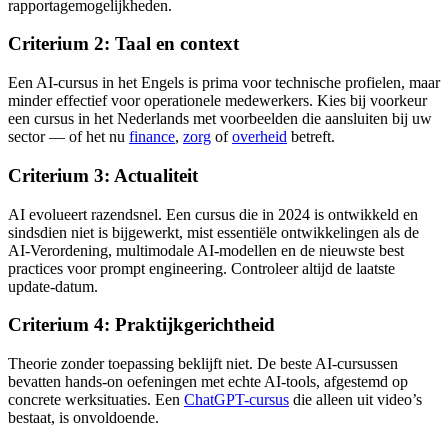
rapportagemogelijkheden.
Criterium 2: Taal en context
Een AI-cursus in het Engels is prima voor technische profielen, maar
minder effectief voor operationele medewerkers. Kies bij voorkeur
een cursus in het Nederlands met voorbeelden die aansluiten bij uw
sector — of het nu
finance
,
zorg
of
overheid
betreft.
Criterium 3: Actualiteit
AI evolueert razendsnel. Een cursus die in 2024 is ontwikkeld en
sindsdien niet is bijgewerkt, mist essentiële ontwikkelingen als de
AI-Verordening, multimodale AI-modellen en de nieuwste best
practices voor prompt engineering. Controleer altijd de laatste
update-datum.
Criterium 4: Praktijkgerichtheid
Theorie zonder toepassing beklijft niet. De beste AI-cursussen
bevatten hands-on oefeningen met echte AI-tools, afgestemd op
concrete werksituaties. Een
ChatGPT-cursus
die alleen uit video’s
bestaat, is onvoldoende.