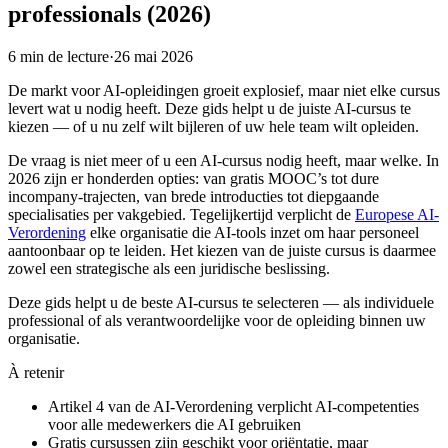
professionals (2026)
6
min de lecture
·
26 mai 2026
De markt voor AI-opleidingen groeit explosief, maar niet elke cursus
levert wat u nodig heeft. Deze gids helpt u de juiste AI-cursus te
kiezen — of u nu zelf wilt bijleren of uw hele team wilt opleiden.
De vraag is niet meer of u een AI-cursus nodig heeft, maar welke. In
2026 zijn er honderden opties: van gratis MOOC’s tot dure
incompany-trajecten, van brede introducties tot diepgaande
specialisaties per vakgebied. Tegelijkertijd verplicht de
Europese AI-
Verordening
elke organisatie die AI-tools inzet om haar personeel
aantoonbaar op te leiden. Het kiezen van de juiste cursus is daarmee
zowel een strategische als een juridische beslissing.
Deze gids helpt u de beste AI-cursus te selecteren — als individuele
professional of als verantwoordelijke voor de opleiding binnen uw
organisatie.
À retenir
Artikel 4 van de AI-Verordening verplicht AI-competenties
voor alle medewerkers die AI gebruiken
Gratis cursussen zijn geschikt voor oriëntatie, maar