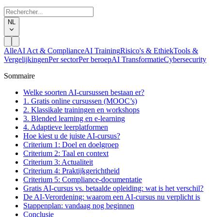
NL
Alle
AI Act & Compliance
AI Training
Risico's & Ethiek
Tools &
Vergelijkingen
Per sector
Per beroep
AI Transformatie
Cybersecurity
Sommaire
Welke soorten AI-cursussen bestaan er?
1. Gratis online cursussen (MOOC’s)
2. Klassikale trainingen en workshops
3. Blended learning en e-learning
4. Adaptieve leerplatformen
Hoe kiest u de juiste AI-cursus?
Criterium 1: Doel en doelgroep
Criterium 2: Taal en context
Criterium 3: Actualiteit
Criterium 4: Praktijkgerichtheid
Criterium 5: Compliance-documentatie
Gratis AI-cursus vs. betaalde opleiding: wat is het verschil?
De AI-Verordening: waarom een AI-cursus nu verplicht is
Stappenplan: vandaag nog beginnen
Conclusie