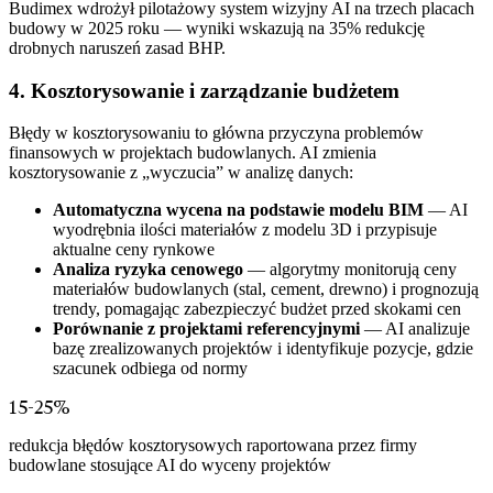
Budimex wdrożył pilotażowy system wizyjny AI na trzech placach
budowy w 2025 roku — wyniki wskazują na 35% redukcję
drobnych naruszeń zasad BHP.
4. Kosztorysowanie i zarządzanie budżetem
Błędy w kosztorysowaniu to główna przyczyna problemów
finansowych w projektach budowlanych. AI zmienia
kosztorysowanie z „wyczucia” w analizę danych:
Automatyczna wycena na podstawie modelu BIM
— AI
wyodrębnia ilości materiałów z modelu 3D i przypisuje
aktualne ceny rynkowe
Analiza ryzyka cenowego
— algorytmy monitorują ceny
materiałów budowlanych (stal, cement, drewno) i prognozują
trendy, pomagając zabezpieczyć budżet przed skokami cen
Porównanie z projektami referencyjnymi
— AI analizuje
bazę zrealizowanych projektów i identyfikuje pozycje, gdzie
szacunek odbiega od normy
15-25%
redukcja błędów kosztorysowych raportowana przez firmy
budowlane stosujące AI do wyceny projektów