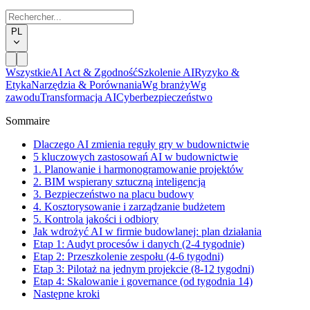
PL
Wszystkie
AI Act & Zgodność
Szkolenie AI
Ryzyko &
Etyka
Narzędzia & Porównania
Wg branży
Wg
zawodu
Transformacja AI
Cyberbezpieczeństwo
Sommaire
Dlaczego AI zmienia reguły gry w budownictwie
5 kluczowych zastosowań AI w budownictwie
1. Planowanie i harmonogramowanie projektów
2. BIM wspierany sztuczną inteligencją
3. Bezpieczeństwo na placu budowy
4. Kosztorysowanie i zarządzanie budżetem
5. Kontrola jakości i odbiory
Jak wdrożyć AI w firmie budowlanej: plan działania
Etap 1: Audyt procesów i danych (2-4 tygodnie)
Etap 2: Przeszkolenie zespołu (4-6 tygodni)
Etap 3: Pilotaż na jednym projekcie (8-12 tygodni)
Etap 4: Skalowanie i governance (od tygodnia 14)
Następne kroki