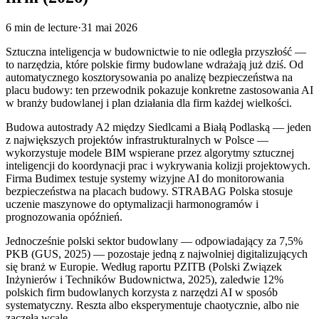
6
min de lecture
·
31 mai 2026
Sztuczna inteligencja w budownictwie to nie odległa przyszłość —
to narzędzia, które polskie firmy budowlane wdrażają już dziś. Od
automatycznego kosztorysowania po analizę bezpieczeństwa na
placu budowy: ten przewodnik pokazuje konkretne zastosowania AI
w branży budowlanej i plan działania dla firm każdej wielkości.
Budowa autostrady A2 między Siedlcami a Białą Podlaską — jeden
z największych projektów infrastrukturalnych w Polsce —
wykorzystuje modele BIM wspierane przez algorytmy sztucznej
inteligencji do koordynacji prac i wykrywania kolizji projektowych.
Firma Budimex testuje systemy wizyjne AI do monitorowania
bezpieczeństwa na placach budowy. STRABAG Polska stosuje
uczenie maszynowe do optymalizacji harmonogramów i
prognozowania opóźnień.
Jednocześnie polski sektor budowlany — odpowiadający za 7,5%
PKB (GUS, 2025) — pozostaje jedną z najwolniej digitalizujących
się branż w Europie. Według raportu PZITB (Polski Związek
Inżynierów i Techników Budownictwa, 2025), zaledwie 12%
polskich firm budowlanych korzysta z narzędzi AI w sposób
systematyczny. Reszta albo eksperymentuje chaotycznie, albo nie
zaczęła wcale.