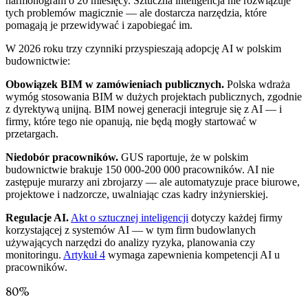
harmonogram o 20 miesięcy. Sztuczna inteligencja nie rozwiązuje
tych problemów magicznie — ale dostarcza narzędzia, które
pomagają je przewidywać i zapobiegać im.
W 2026 roku trzy czynniki przyspieszają adopcję AI w polskim
budownictwie:
Obowiązek BIM w zamówieniach publicznych.
Polska wdraża
wymóg stosowania BIM w dużych projektach publicznych, zgodnie
z dyrektywą unijną. BIM nowej generacji integruje się z AI — i
firmy, które tego nie opanują, nie będą mogły startować w
przetargach.
Niedobór pracowników.
GUS raportuje, że w polskim
budownictwie brakuje 150 000-200 000 pracowników. AI nie
zastępuje murarzy ani zbrojarzy — ale automatyzuje prace biurowe,
projektowe i nadzorcze, uwalniając czas kadry inżynierskiej.
Regulacje AI.
Akt o sztucznej inteligencji
dotyczy każdej firmy
korzystającej z systemów AI — w tym firm budowlanych
używających narzędzi do analizy ryzyka, planowania czy
monitoringu.
Artykuł 4
wymaga zapewnienia kompetencji AI u
pracowników.
80%