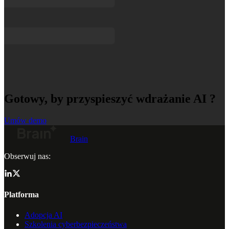
Gotowy, by przyspieszyć wdrażanie AI ?
Umów demo
Brain
Obserwuj nas:
Platforma
Adopcja AI
Szkolenia cyberbezpieczeństwa