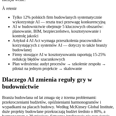
À retenir
Tylko 12% polskich firm budowlanych systematycznie
wykorzystuje AI — reszta traci przewagę konkurencyjną
AI w budownictwie obejmuje 5 kluczowych obszarów:
planowanie, BIM, bezpieczeństwo, kosztorysowanie i
kontrolę jakości
Artykuł 4 AI Act wymaga przeszkolenia pracowników
korzystających z systemów AI — dotyczy to także branży
budowlanej
Firmy stosujące AI w kosztorysowaniu raportują 15-25%
redukcję błędów szacunkowych
Plan wdrożenia: audyt procesów → szkolenie zespołu →
pilotaż na jednym projekcie → skalowanie
Dlaczego AI zmienia reguły gry w
budownictwie
Branża budowlana od lat zmaga się z trzema problemami:
przekroczeniami budżetów, opóźnieniami harmonogramów i
wypadkami na placach budowy. Według McKinsey Global Institute,
duże projekty budowlane przekraczają budżet średnio o 80%, a