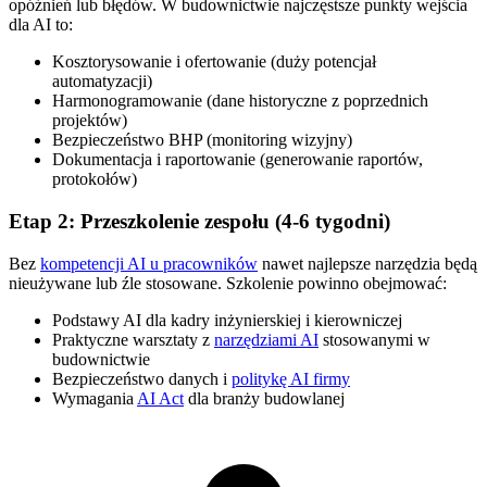
opóźnień lub błędów. W budownictwie najczęstsze punkty wejścia
dla AI to:
Kosztorysowanie i ofertowanie (duży potencjał
automatyzacji)
Harmonogramowanie (dane historyczne z poprzednich
projektów)
Bezpieczeństwo BHP (monitoring wizyjny)
Dokumentacja i raportowanie (generowanie raportów,
protokołów)
Etap 2: Przeszkolenie zespołu (4-6 tygodni)
Bez
kompetencji AI u pracowników
nawet najlepsze narzędzia będą
nieużywane lub źle stosowane. Szkolenie powinno obejmować:
Podstawy AI dla kadry inżynierskiej i kierowniczej
Praktyczne warsztaty z
narzędziami AI
stosowanymi w
budownictwie
Bezpieczeństwo danych i
politykę AI firmy
Wymagania
AI Act
dla branży budowlanej