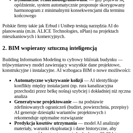
opóźnienie, system automatycznie proponuje skorygowany
harmonogram z minimalnymi konsekwencjami dla terminu
końcowego
Polskie firmy takie jak Erbud i Unibep testują narzędzia AI do
planowania (m.in. ALICE Technologies, nPlan) na projektach
mieszkaniowych i komercyjnych.
2. BIM wspierany sztuczną inteligencją
Building Information Modeling to cyfrowy bliźniak budynku —
trójwymiarowy model zawierający wszystkie dane projektowe,
konstrukcyjne i instalacyjne. AI wzbogaca BIM o nowe możliwości:
Automatyczne wykrywanie kolizji
— AI identyfikuje
konflikty między instalacjami (np. rura kanalizacyjna
przechodzi przez belkę nośną) szybciej i dokładniej niż ręczna
analiza
Generatywne projektowanie
— na podstawie
zdefiniowanych ograniczeń (budżet, powierzchnia, przepisy)
AI generuje dziesiątki wariantów projektowych i
rekomenduje optymalne rozwiązanie
Predykcja kosztów utrzymania
— model AI analizuje
materiały, warunki eksploatacji i dane historyczne, aby