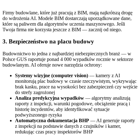
Firmy budowlane, które już pracują z BIM, mają najkrótszą drogę
do wdrożenia AI. Modele BIM dostarczają uporządkowane dane,
które są paliwem dla algorytmów uczenia maszynowego. Jeśli
Twoja firma nie korzysta jeszcze z BIM — zacznij od niego.
3. Bezpieczeństwo na placu budowy
Budownictwo to jedna z najbardziej niebezpiecznych branż — w
Polsce GUS raportuje ponad 4 000 wypadków rocznie w sektorze
budowlanym. AI oferuje nowe narzędzia ochrony:
Systemy wizyjne (computer vision)
— kamery z AI
monitorują plac budowy w czasie rzeczywistym, wykrywając
brak kasku, prace na wysokości bez zabezpieczeń czy wejście
do strefy zagrożonej
Analiza predykcyjna wypadków
— algorytmy analizują
raporty z inspekcji, warunki pogodowe, obciążenie pracą i
historię incydentów, aby identyfikować sytuacje
podwyższonego ryzyka
Automatyczna dokumentacja BHP
— AI generuje raporty
z inspekcji na podstawie danych z czujników i kamer,
redukując czas pracy inspektorów BHP