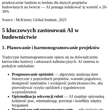
przekroczenie budżetu to średnia dla dużych projektów
budowlanych na świecie — AI pomaga redukować tę wartość o 20-
30%
Source :
McKinsey Global Institute, 2025
5 kluczowych zastosowań AI w
budownictwie
1. Planowanie i harmonogramowanie projektów
Tradycyjne harmonogramowanie opiera się na doświadczeniu
kierownika budowy i arkuszach kalkulacyjnych. AI zmienia to
podejście radykalnie:
Prognozowanie opóźnień
— algorytmy analizują dane
historyczne z poprzednich projektów, warunki pogodowe,
dostępność materiałów i wydajność podwykonawców, aby
przewidywać ryzyko opóźnień z tygodniowym
wyprzedzeniem
Optymalizacja sekwencji robót
— AI znajduje optymalną
kolejność prac, minimalizując przestoje i konflikty między
brygadami
Dynamiczne reharmonogramowanie
— gdy pojawia się