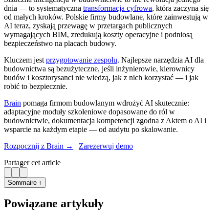
dnia — to systematyczna
transformacja cyfrowa
, która zaczyna się
od małych kroków. Polskie firmy budowlane, które zainwestują w
AI teraz, zyskają przewagę w przetargach publicznych
wymagających BIM, zredukują koszty operacyjne i podniosą
bezpieczeństwo na placach budowy.
Kluczem jest
przygotowanie zespołu
. Najlepsze narzędzia AI dla
budownictwa są bezużyteczne, jeśli inżynierowie, kierownicy
budów i kosztorysanci nie wiedzą, jak z nich korzystać — i jak
robić to bezpiecznie.
Brain
pomaga firmom budowlanym wdrożyć AI skutecznie:
adaptacyjne moduły szkoleniowe dopasowane do ról w
budownictwie, dokumentacja kompetencji zgodna z Aktem o AI i
wsparcie na każdym etapie — od audytu po skalowanie.
Rozpocznij z Brain →
|
Zarezerwuj demo
Partager cet article
Sommaire ↑
Powiązane artykuły