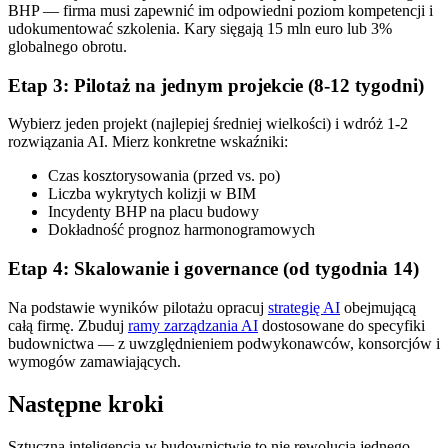
BHP — firma musi zapewnić im odpowiedni poziom kompetencji i
udokumentować szkolenia. Kary sięgają 15 mln euro lub 3%
globalnego obrotu.
Etap 3: Pilotaż na jednym projekcie (8-12 tygodni)
Wybierz jeden projekt (najlepiej średniej wielkości) i wdróż 1-2
rozwiązania AI. Mierz konkretne wskaźniki:
Czas kosztorysowania (przed vs. po)
Liczba wykrytych kolizji w BIM
Incydenty BHP na placu budowy
Dokładność prognoz harmonogramowych
Etap 4: Skalowanie i governance (od tygodnia 14)
Na podstawie wyników pilotażu opracuj
strategię AI
obejmującą
całą firmę. Zbuduj
ramy zarządzania AI
dostosowane do specyfiki
budownictwa — z uwzględnieniem podwykonawców, konsorcjów i
wymogów zamawiających.
Następne kroki
Sztuczna inteligencja w budownictwie to nie rewolucja jednego