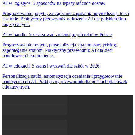
AI w logistyce: 5 sposobów na lepszy łańcuch dostaw
Prognozowanie popytu, zarządzanie zapasami, optymalizacja tras i
last mile. Praktyczny przewodnik wdrożenia AI dla polskich firm
logistycznych.
AI w handlu: 5 zastosowań zmieniających retail w Polsce
Prognozowanie popytu, personalizacja, dynamiczny pricing i
zapobieganie stratom. Praktyczny przewodnik AI dla sieci
handlowych i e-commerce.
AI w edukacji: 5 szans i wyzwań dla szkół w 2026
Personalizacja nauki, automatyzacja oceniania i przygotowanie
nauczycieli do AI. Praktyczny przewodnik dla polskich placówek
edukacyjnych.