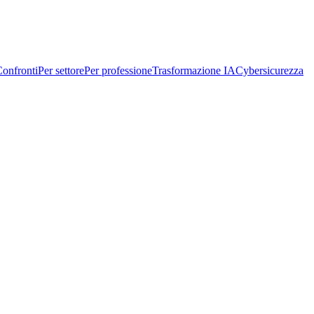
onfronti
Per settore
Per professione
Trasformazione IA
Cybersicurezza