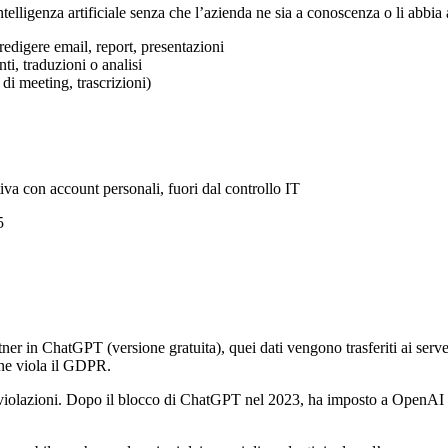
telligenza artificiale senza che l’azienda ne sia a conoscenza o li abbia
redigere email, report, presentazioni
ti, traduzioni o analisi
di meeting, trascrizioni)
va con account personali, fuori dal controllo IT
5
ner in ChatGPT (versione gratuita), quei dati vengono trasferiti ai serve
one viola il GDPR.
e violazioni. Dopo il blocco di ChatGPT nel 2023, ha imposto a OpenAI 