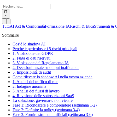
IT
Tutti
AI Act & Conformità
Formazione IA
Rischi & Etica
Strumenti & C
Sommaire
Cos’è lo shadow AI
Perché è pericoloso: i 5 rischi principali
1. Violazione del GDPR
2. Fuga di dati riservati
3. Violazione del Regolamento IA
4. Decisioni basate su output inaffidabili
5. Impossibilità di audit
Come rilevare lo shadow AI nella vostra azienda
1. Analisi del traffico di rete
2. Indagine anonima
3. Analisi dei flussi di lavoro
4. Revisione delle sottoscrizioni SaaS
La soluzione: governare, non vietare
Fase 1: Riconoscere e comprendere (settimana 1-2)
Fase 2: Definire la policy (settimana 3-4)
Fase 3: Fornire strumenti ufficiali (settimana 3-6)