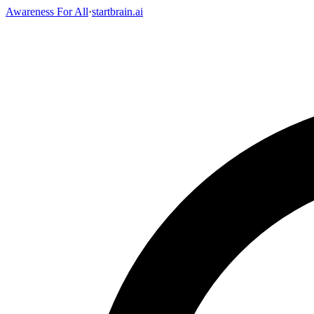
Awareness For All
·
startbrain.ai