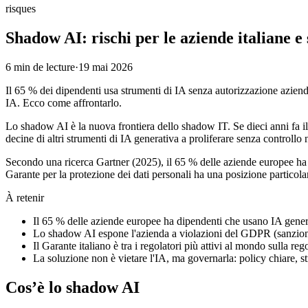
risques
Shadow AI: rischi per le aziende italiane e 
6
min de lecture
·
19 mai 2026
Il 65 % dei dipendenti usa strumenti di IA senza autorizzazione azie
IA. Ecco come affrontarlo.
Lo shadow AI è la nuova frontiera dello shadow IT. Se dieci anni fa
decine di altri strumenti di IA generativa a proliferare senza controll
Secondo una ricerca Gartner (2025), il 65 % delle aziende europee ha d
Garante per la protezione dei dati personali ha una posizione particol
À retenir
Il 65 % delle aziende europee ha dipendenti che usano IA gener
Lo shadow AI espone l'azienda a violazioni del GDPR (sanzioni 
Il Garante italiano è tra i regolatori più attivi al mondo sulla r
La soluzione non è vietare l'IA, ma governarla: policy chiare, s
Cos’è lo shadow AI