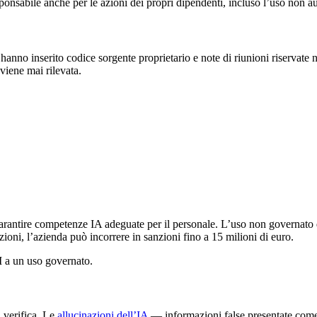
responsabile anche per le azioni dei propri dipendenti, incluso l’uso non a
no inserito codice sorgente proprietario e note di riunioni riservate nel
viene mai rilevata.
ntire competenze IA adeguate per il personale. L’uso non governato di 
ioni, l’azienda può incorrere in sanzioni fino a 15 milioni di euro.
I a un uso governato.
 verifica. Le
allucinazioni dell’IA
— informazioni false presentate come 