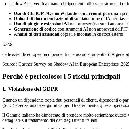
Lo shadow AI si verifica quando i dipendenti utilizzano strumenti di in
Uso di ChatGPT/Gemini/Claude con account personali
per 
Upload di documenti aziendali
su piattaforme di IA per riassun
Uso di plugin e estensioni AI
nel browser (riassunti automatici 
Generazione di codice
con strumenti AI non approvati dall’IT
Analisi di dati aziendali
copiati e incollati in chatbot esterni
65%
delle aziende europee ha dipendenti che usano strumenti di IA generati
Source :
Gartner Survey on Shadow AI in European Enterprises, 202
Perché è pericoloso: i 5 rischi principali
1. Violazione del GDPR
Quando un dipendente copia dati personali di clienti, dipendenti o part
(SCC) e senza una base giuridica per il trasferimento, questa operazi
Il Garante italiano ha dimostrato di prendere molto seriamente quest
dettagliate sul trattamento dei dati degli utenti italiani.