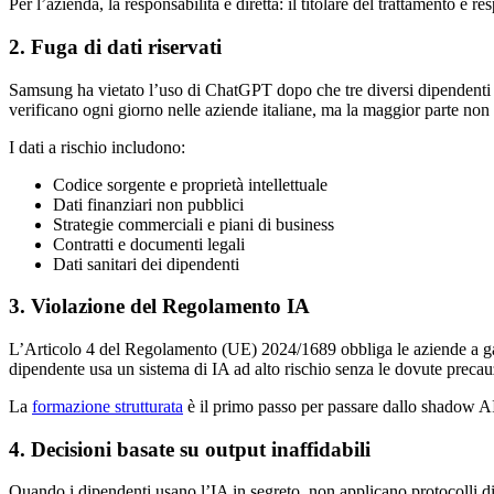
Per l’azienda, la responsabilità è diretta: il titolare del trattamento è 
2. Fuga di dati riservati
Samsung ha vietato l’uso di ChatGPT dopo che tre diversi dipendenti han
verificano ogni giorno nelle aziende italiane, ma la maggior parte non 
I dati a rischio includono:
Codice sorgente e proprietà intellettuale
Dati finanziari non pubblici
Strategie commerciali e piani di business
Contratti e documenti legali
Dati sanitari dei dipendenti
3. Violazione del Regolamento IA
L’Articolo 4 del Regolamento (UE) 2024/1689 obbliga le aziende a gara
dipendente usa un sistema di IA ad alto rischio senza le dovute precauz
La
formazione strutturata
è il primo passo per passare dallo shadow A
4. Decisioni basate su output inaffidabili
Quando i dipendenti usano l’IA in segreto, non applicano protocolli di