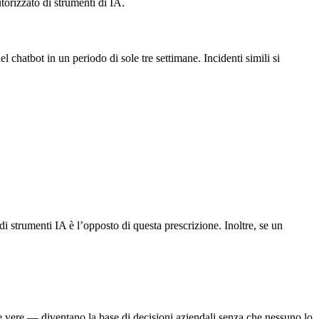
utorizzato di strumenti di IA.
 chatbot in un periodo di sole tre settimane. Incidenti simili si
strumenti IA è l’opposto di questa prescrizione. Inoltre, se un
vere — diventano la base di decisioni aziendali senza che nessuno lo