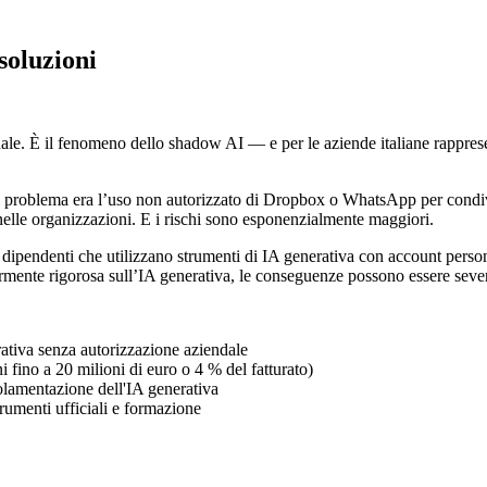
soluzioni
ndale. È il fenomeno dello shadow AI — e per le aziende italiane rappr
 il problema era l’uso non autorizzato di Dropbox o WhatsApp per con
o nelle organizzazioni. E i rischi sono esponenzialmente maggiori.
ipendenti che utilizzano strumenti di IA generativa con account personali
armente rigorosa sull’IA generativa, le conseguenze possono essere seve
ativa senza autorizzazione aziendale
fino a 20 milioni di euro o 4 % del fatturato)
egolamentazione dell'IA generativa
trumenti ufficiali e formazione