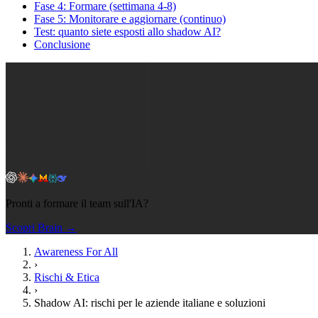
Fase 4: Formare (settimana 4-8)
Fase 5: Monitorare e aggiornare (continuo)
Test: quanto siete esposti allo shadow AI?
Conclusione
Pronti a formare il team sull'IA?
Scopri Brain →
Awareness For All
›
Rischi & Etica
›
Shadow AI: rischi per le aziende italiane e soluzioni