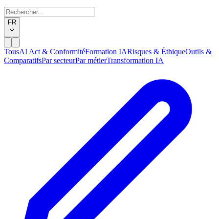
FR
Tous
AI Act & Conformité
Formation IA
Risques & Éthique
Outils &
Comparatifs
Par secteur
Par métier
Transformation IA