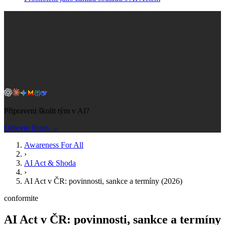
Připraveni školit tým v AI?
Objevte Brain →
Awareness For All
›
AI Act & Shoda
›
AI Act v ČR: povinnosti, sankce a termíny (2026)
conformite
AI Act v ČR: povinnosti, sankce a termíny