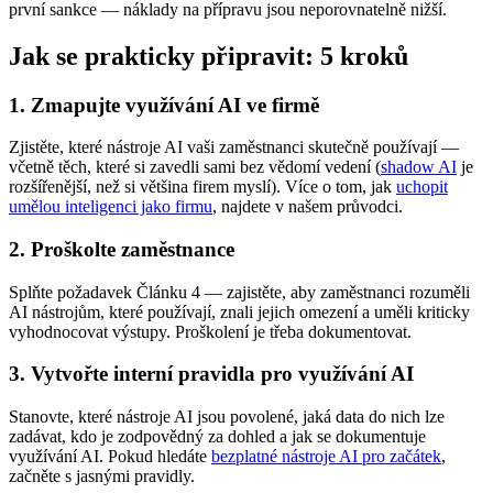
první sankce — náklady na přípravu jsou neporovnatelně nižší.
Jak se prakticky připravit: 5 kroků
1. Zmapujte využívání AI ve firmě
Zjistěte, které nástroje AI vaši zaměstnanci skutečně používají —
včetně těch, které si zavedli sami bez vědomí vedení (
shadow AI
je
rozšířenější, než si většina firem myslí). Více o tom, jak
uchopit
umělou inteligenci jako firmu
, najdete v našem průvodci.
2. Proškolte zaměstnance
Splňte požadavek Článku 4 — zajistěte, aby zaměstnanci rozuměli
AI nástrojům, které používají, znali jejich omezení a uměli kriticky
vyhodnocovat výstupy. Proškolení je třeba dokumentovat.
3. Vytvořte interní pravidla pro využívání AI
Stanovte, které nástroje AI jsou povolené, jaká data do nich lze
zadávat, kdo je zodpovědný za dohled a jak se dokumentuje
využívání AI. Pokud hledáte
bezplatné nástroje AI pro začátek
,
začněte s jasnými pravidly.