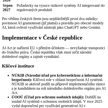
2026
Srpen
Požadavky na vysoce rizikové systémy AI integrované do
2027
regulovaných produktů
Pro většinu českých firem jsou nejdůležitější první dva milníky:
povinnost AI gramotnosti (již platná) a pravidla pro obecné modely
AI, která ovlivní využívání nástrojů jako ChatGPT nebo Gemini.
Implementace v České republice
AI Act je nařízení EU s přímým účinkem — nevyžaduje transpozici
do českého práva. Česká republika však musí určit národní
dohledové orgány a zajistit vymáhání.
Klíčové instituce
NÚKIB (Národní úřad pro kybernetickou a informační
bezpečnost):
Klíčová role v oblasti bezpečnosti AI systémů.
NÚKIB se aktivně podílí na přípravě implementačního rámce
a je kandidátem na roli národního dohledového orgánu pro AI
Act.
ÚOOÚ (Úřad pro ochranu osobních údajů):
Dohlíží na
soulad AI systémů s ochranou osobních údajů. V roce 2025
vydal doporučení pro využívání generativní AI v