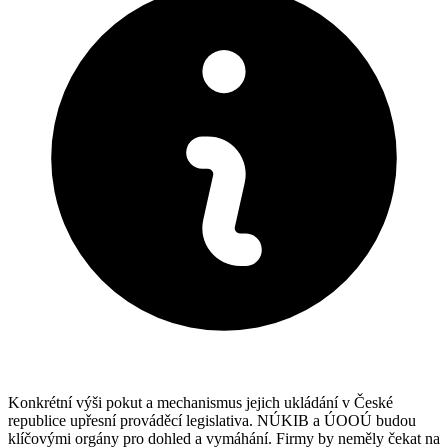
Konkrétní výši pokut a mechanismus jejich ukládání v České
republice upřesní prováděcí legislativa. NÚKIB a ÚOOÚ budou
klíčovými orgány pro dohled a vymáhání. Firmy by neměly čekat na