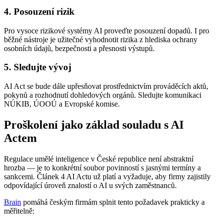
4. Posouzení rizik
Pro vysoce rizikové systémy AI proveďte posouzení dopadů. I pro
běžné nástroje je užitečné vyhodnotit rizika z hlediska ochrany
osobních údajů, bezpečnosti a přesnosti výstupů.
5. Sledujte vývoj
AI Act se bude dále upřesňovat prostřednictvím prováděcích aktů,
pokynů a rozhodnutí dohledových orgánů. Sledujte komunikaci
NÚKIB, ÚOOÚ a Evropské komise.
Proškolení jako základ souladu s AI
Actem
Regulace umělé inteligence v České republice není abstraktní
hrozba — je to konkrétní soubor povinností s jasnými termíny a
sankcemi. Článek 4 AI Actu už platí a vyžaduje, aby firmy zajistily
odpovídající úroveň znalostí o AI u svých zaměstnanců.
Brain
pomáhá českým firmám splnit tento požadavek prakticky a
měřitelně: