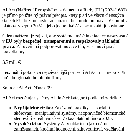
AI Act (Nařízení Evropského parlamentu a Rady (EU) 2024/1689)
je přímo použitelný právní předpis, který platí ve všech členských
státech EU bez nutnosti transpozice do národního práva. Vstoupil v
platnost v srpnu 2024 a jeho jednotlivé části se uplatňují postupně.
Cílem nařízení je zajistit, aby systémy umělé inteligence nasazované
v EU byly
bezpečné, transparentní a respektovaly základní
práva
. Zároveň má podporovat inovace tím, že stanoví jasná
pravidla hry.
35 mil. €
maximální pokuta za nejzávažnější porušení AI Actu — nebo 7 %
ročního globálního obratu firmy
Source :
AI Act, článek 99
AI Act rozděluje systémy AI do čtyř kategorií podle míry rizika:
Nepřijatelné riziko:
Zakázané praktiky — sociální
skórování, manipulativní systémy, neoprávněné biometrické
sledování v reálném čase. Zákaz platí od února 2025.
Vysoké riziko:
Systémy AI v oblastech jako nábor
zaměstnanců, kreditní hodnocení, zdravotnictví, vzdělávání