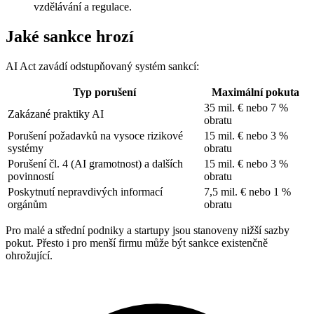
vzdělávání a regulace.
Jaké sankce hrozí
AI Act zavádí odstupňovaný systém sankcí:
Typ porušení
Maximální pokuta
35 mil. € nebo 7 %
Zakázané praktiky AI
obratu
Porušení požadavků na vysoce rizikové
15 mil. € nebo 3 %
systémy
obratu
Porušení čl. 4 (AI gramotnost) a dalších
15 mil. € nebo 3 %
povinností
obratu
Poskytnutí nepravdivých informací
7,5 mil. € nebo 1 %
orgánům
obratu
Pro malé a střední podniky a startupy jsou stanoveny nižší sazby
pokut. Přesto i pro menší firmu může být sankce existenčně
ohrožující.