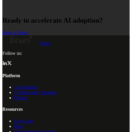
Ready to accelerate AI adoption?
Book a Demo
Brain
Follow us:
Platform
AI Adoption
Cybersecurity Training
Pricing
Resources
Use Cases
Blog
AI Governance Guide