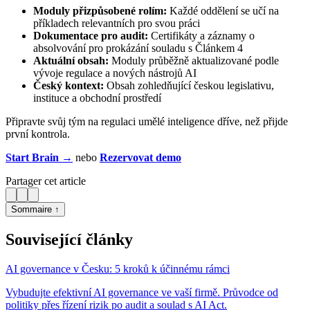
Moduly přizpůsobené rolím:
Každé oddělení se učí na
příkladech relevantních pro svou práci
Dokumentace pro audit:
Certifikáty a záznamy o
absolvování pro prokázání souladu s Článkem 4
Aktuální obsah:
Moduly průběžně aktualizované podle
vývoje regulace a nových nástrojů AI
Český kontext:
Obsah zohledňující českou legislativu,
instituce a obchodní prostředí
Připravte svůj tým na regulaci umělé inteligence dříve, než přijde
první kontrola.
Start Brain →
nebo
Rezervovat demo
Partager cet article
Sommaire ↑
Související články
AI governance v Česku: 5 kroků k účinnému rámci
Vybudujte efektivní AI governance ve vaší firmě. Průvodce od
politiky přes řízení rizik po audit a soulad s AI Act.