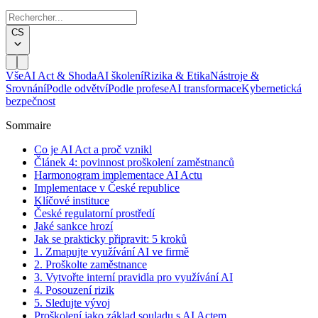
CS
Vše
AI Act & Shoda
AI školení
Rizika & Etika
Nástroje &
Srovnání
Podle odvětví
Podle profese
AI transformace
Kybernetická
bezpečnost
Sommaire
Co je AI Act a proč vznikl
Článek 4: povinnost proškolení zaměstnanců
Harmonogram implementace AI Actu
Implementace v České republice
Klíčové instituce
České regulatorní prostředí
Jaké sankce hrozí
Jak se prakticky připravit: 5 kroků
1. Zmapujte využívání AI ve firmě
2. Proškolte zaměstnance
3. Vytvořte interní pravidla pro využívání AI
4. Posouzení rizik
5. Sledujte vývoj
Proškolení jako základ souladu s AI Actem