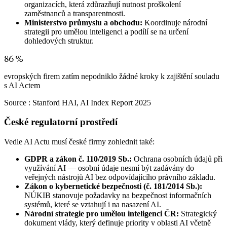
organizacích, která zdůrazňují nutnost proškolení
zaměstnanců a transparentnosti.
Ministerstvo průmyslu a obchodu:
Koordinuje národní
strategii pro umělou inteligenci a podílí se na určení
dohledových struktur.
86 %
evropských firem zatím nepodniklo žádné kroky k zajištění souladu
s AI Actem
Source :
Stanford HAI, AI Index Report 2025
České regulatorní prostředí
Vedle AI Actu musí české firmy zohlednit také:
GDPR a zákon č. 110/2019 Sb.:
Ochrana osobních údajů při
využívání AI — osobní údaje nesmí být zadávány do
veřejných nástrojů AI bez odpovídajícího právního základu.
Zákon o kybernetické bezpečnosti (č. 181/2014 Sb.):
NÚKIB stanovuje požadavky na bezpečnost informačních
systémů, které se vztahují i na nasazení AI.
Národní strategie pro umělou inteligenci ČR:
Strategický
dokument vlády, který definuje priority v oblasti AI včetně