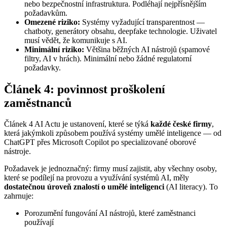
nebo bezpečnostní infrastruktura. Podléhají nejpřísnějším
požadavkům.
Omezené riziko:
Systémy vyžadující transparentnost —
chatboty, generátory obsahu, deepfake technologie. Uživatel
musí vědět, že komunikuje s AI.
Minimální riziko:
Většina běžných AI nástrojů (spamové
filtry, AI v hrách). Minimální nebo žádné regulatorní
požadavky.
Článek 4: povinnost proškolení
zaměstnanců
Článek 4 AI Actu je ustanovení, které se týká
každé české firmy
,
která jakýmkoli způsobem používá systémy umělé inteligence — od
ChatGPT přes Microsoft Copilot po specializované oborové
nástroje.
Požadavek je jednoznačný: firmy musí zajistit, aby všechny osoby,
které se podílejí na provozu a využívání systémů AI, měly
dostatečnou úroveň znalostí o umělé inteligenci
(AI literacy). To
zahrnuje:
Porozumění fungování AI nástrojů, které zaměstnanci
používají