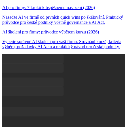
AI pro firmy: 7 kroků k úspěšnému nasazení (2026)
Nasaďte AI ve firmě od prvních quick wins po škálování. Praktický
průvodce pro české podniky včetně governance a AI Act.
AI školení pro firmy: průvodce výběrem kurzu (2026)
Vyberte správné AI školení pro vaši firmu. Srovnání kurzů, kritéria
výběru, požadavky AI Actu a praktický návod pro české podniky.