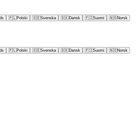
ds
🇵🇱
Polski
🇸🇪
Svenska
🇩🇰
Dansk
🇫🇮
Suomi
🇳🇴
Norsk
ds
🇵🇱
Polski
🇸🇪
Svenska
🇩🇰
Dansk
🇫🇮
Suomi
🇳🇴
Norsk