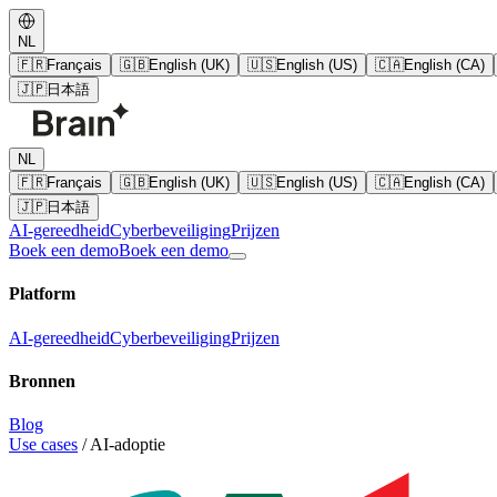
NL
🇫🇷
Français
🇬🇧
English (UK)
🇺🇸
English (US)
🇨🇦
English (CA)
🇯🇵
日本語
NL
🇫🇷
Français
🇬🇧
English (UK)
🇺🇸
English (US)
🇨🇦
English (CA)
🇯🇵
日本語
AI-gereedheid
Cyberbeveiliging
Prijzen
Boek een demo
Boek een demo
Platform
AI-gereedheid
Cyberbeveiliging
Prijzen
Bronnen
Blog
Use cases
/
AI-adoptie