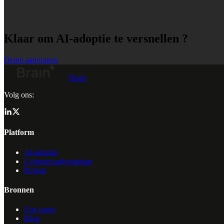
Klaar om AI-adoptie te versnellen ?
Demo aanvragen
Brain
Volg ons:
Platform
AI-adoptie
Cybersecuritytraining
Prijzen
Bronnen
Use cases
Blog