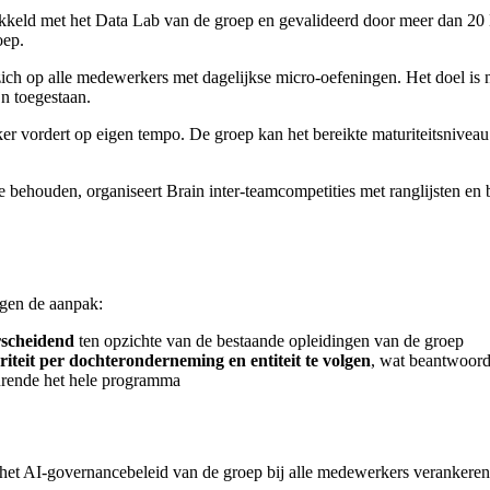
eld met het Data Lab van de groep en gevalideerd door meer dan 20 
oep.
ch op alle medewerkers met dagelijkse micro-oefeningen. Het doel is ni
jn toegestaan.
 vordert op eigen tempo. De groep kan het bereikte maturiteitsniveau 
 behouden, organiseert Brain inter-teamcompetities met ranglijsten en
igen de aanpak:
rscheidend
ten opzichte van de bestaande opleidingen van de groep
iteit per dochteronderneming en entiteit te volgen
, wat beantwoord
rende het hele programma
 het AI-governancebeleid van de groep bij alle medewerkers verankeren