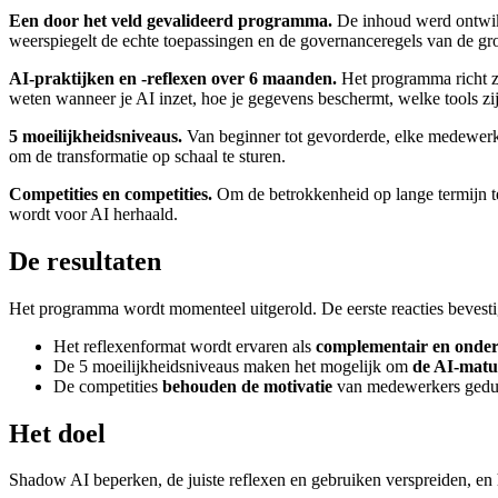
Een door het veld gevalideerd programma.
De inhoud werd ontwikk
weerspiegelt de echte toepassingen en de governanceregels van de gr
AI-praktijken en -reflexen over 6 maanden.
Het programma richt zi
weten wanneer je AI inzet, hoe je gegevens beschermt, welke tools zi
5 moeilijkheidsniveaus.
Van beginner tot gevorderde, elke medewerker
om de transformatie op schaal te sturen.
Competities en competities.
Om de betrokkenheid op lange termijn te
wordt voor AI herhaald.
De resultaten
Het programma wordt momenteel uitgerold. De eerste reacties bevest
Het reflexenformat wordt ervaren als
complementair en onde
De 5 moeilijkheidsniveaus maken het mogelijk om
de AI-matur
De competities
behouden de motivatie
van medewerkers gedu
Het doel
Shadow AI beperken, de juiste reflexen en gebruiken verspreiden, en