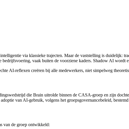
elligentie via klassieke trajecten. Maar de vaststelling is duidelijk: tra
 de bedrijfsvoering, vaak buiten de voorziene kaders. Shadow AI wordt 
hte AI-reflexen creëren bij alle medewerkers, niet simpelweg theoreti
ingswedstrijd die Brain uitrolde binnen de CASA-groep en zijn docht
 adoptie van AI-gebruik, volgens het groepsgovernancebeleid, bestemd
s van de groep ontwikkeld: