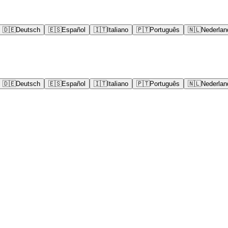
🇩🇪
Deutsch
🇪🇸
Español
🇮🇹
Italiano
🇵🇹
Português
🇳🇱
Nederlan
🇩🇪
Deutsch
🇪🇸
Español
🇮🇹
Italiano
🇵🇹
Português
🇳🇱
Nederlan