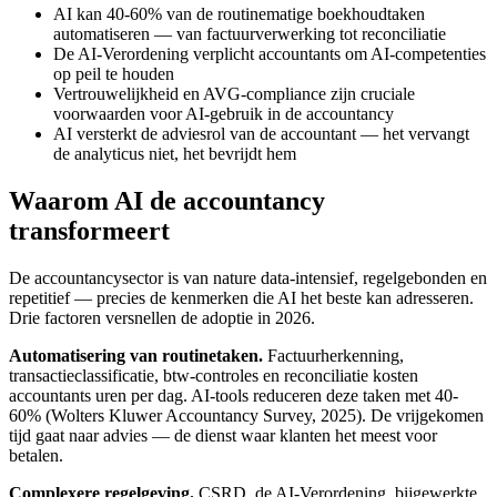
AI kan 40-60% van de routinematige boekhoudtaken
automatiseren — van factuurverwerking tot reconciliatie
De AI-Verordening verplicht accountants om AI-competenties
op peil te houden
Vertrouwelijkheid en AVG-compliance zijn cruciale
voorwaarden voor AI-gebruik in de accountancy
AI versterkt de adviesrol van de accountant — het vervangt
de analyticus niet, het bevrijdt hem
Waarom AI de accountancy
transformeert
De accountancysector is van nature data-intensief, regelgebonden en
repetitief — precies de kenmerken die AI het beste kan adresseren.
Drie factoren versnellen de adoptie in 2026.
Automatisering van routinetaken.
Factuurherkenning,
transactieclassificatie, btw-controles en reconciliatie kosten
accountants uren per dag. AI-tools reduceren deze taken met 40-
60% (Wolters Kluwer Accountancy Survey, 2025). De vrijgekomen
tijd gaat naar advies — de dienst waar klanten het meest voor
betalen.
Complexere regelgeving.
CSRD, de AI-Verordening, bijgewerkte