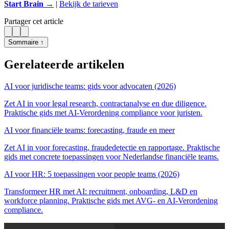
Start Brain →
|
Bekijk de tarieven
Partager cet article
Sommaire ↑
Gerelateerde artikelen
AI voor juridische teams: gids voor advocaten (2026)
Zet AI in voor legal research, contractanalyse en due diligence.
Praktische gids met AI-Verordening compliance voor juristen.
AI voor financiële teams: forecasting, fraude en meer
Zet AI in voor forecasting, fraudedetectie en rapportage. Praktische
gids met concrete toepassingen voor Nederlandse financiële teams.
AI voor HR: 5 toepassingen voor people teams (2026)
Transformeer HR met AI: recruitment, onboarding, L&D en
workforce planning. Praktische gids met AVG- en AI-Verordening
compliance.