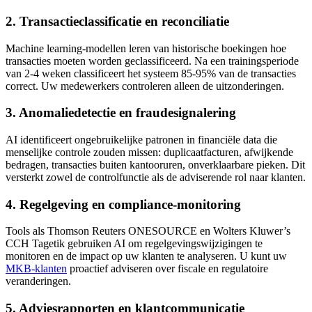
2. Transactieclassificatie en reconciliatie
Machine learning-modellen leren van historische boekingen hoe
transacties moeten worden geclassificeerd. Na een trainingsperiode
van 2-4 weken classificeert het systeem 85-95% van de transacties
correct. Uw medewerkers controleren alleen de uitzonderingen.
3. Anomaliedetectie en fraudesignalering
AI identificeert ongebruikelijke patronen in financiële data die
menselijke controle zouden missen: duplicaatfacturen, afwijkende
bedragen, transacties buiten kantooruren, onverklaarbare pieken. Dit
versterkt zowel de controlfunctie als de adviserende rol naar klanten.
4. Regelgeving en compliance-monitoring
Tools als Thomson Reuters ONESOURCE en Wolters Kluwer’s
CCH Tagetik gebruiken AI om regelgevingswijzigingen te
monitoren en de impact op uw klanten te analyseren. U kunt uw
MKB-klanten
proactief adviseren over fiscale en regulatoire
veranderingen.
5. Adviesrapporten en klantcommunicatie