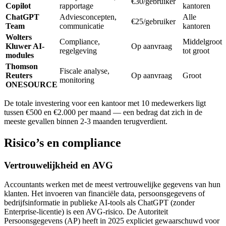
€30/gebruiker
Copilot
rapportage
kantoren
ChatGPT
Adviesconcepten,
Alle
€25/gebruiker
Team
communicatie
kantoren
Wolters
Compliance,
Middelgroot
Kluwer AI-
Op aanvraag
regelgeving
tot groot
modules
Thomson
Fiscale analyse,
Reuters
Op aanvraag
Groot
monitoring
ONESOURCE
De totale investering voor een kantoor met 10 medewerkers ligt
tussen €500 en €2.000 per maand — een bedrag dat zich in de
meeste gevallen binnen 2-3 maanden terugverdient.
Risico’s en compliance
Vertrouwelijkheid en AVG
Accountants werken met de meest vertrouwelijke gegevens van hun
klanten. Het invoeren van financiële data, persoonsgegevens of
bedrijfsinformatie in publieke AI-tools als ChatGPT (zonder
Enterprise-licentie) is een AVG-risico. De Autoriteit
Persoonsgegevens (AP) heeft in 2025 expliciet gewaarschuwd voor