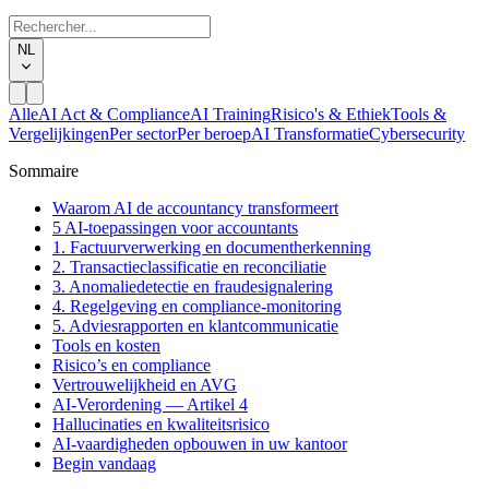
NL
Alle
AI Act & Compliance
AI Training
Risico's & Ethiek
Tools &
Vergelijkingen
Per sector
Per beroep
AI Transformatie
Cybersecurity
Sommaire
Waarom AI de accountancy transformeert
5 AI-toepassingen voor accountants
1. Factuurverwerking en documentherkenning
2. Transactieclassificatie en reconciliatie
3. Anomaliedetectie en fraudesignalering
4. Regelgeving en compliance-monitoring
5. Adviesrapporten en klantcommunicatie
Tools en kosten
Risico’s en compliance
Vertrouwelijkheid en AVG
AI-Verordening — Artikel 4
Hallucinaties en kwaliteitsrisico
AI-vaardigheden opbouwen in uw kantoor
Begin vandaag