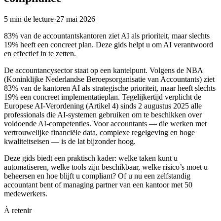
5
min de lecture
·
27 mai 2026
83% van de accountantskantoren ziet AI als prioriteit, maar slechts
19% heeft een concreet plan. Deze gids helpt u om AI verantwoord
en effectief in te zetten.
De accountancysector staat op een kantelpunt. Volgens de NBA
(Koninklijke Nederlandse Beroepsorganisatie van Accountants) ziet
83% van de kantoren AI als strategische prioriteit, maar heeft slechts
19% een concreet implementatieplan. Tegelijkertijd verplicht de
Europese AI-Verordening (Artikel 4) sinds 2 augustus 2025 alle
professionals die AI-systemen gebruiken om te beschikken over
voldoende AI-competenties. Voor accountants — die werken met
vertrouwelijke financiële data, complexe regelgeving en hoge
kwaliteitseisen — is de lat bijzonder hoog.
Deze gids biedt een praktisch kader: welke taken kunt u
automatiseren, welke tools zijn beschikbaar, welke risico’s moet u
beheersen en hoe blijft u compliant? Of u nu een zelfstandig
accountant bent of managing partner van een kantoor met 50
medewerkers.
À retenir