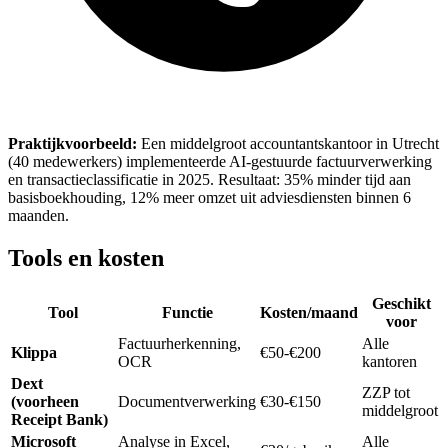
Praktijkvoorbeeld:
Een middelgroot accountantskantoor in Utrecht
(40 medewerkers) implementeerde AI-gestuurde factuurverwerking
en transactieclassificatie in 2025. Resultaat: 35% minder tijd aan
basisboekhouding, 12% meer omzet uit adviesdiensten binnen 6
maanden.
Tools en kosten
Geschikt
Tool
Functie
Kosten/maand
voor
Factuurherkenning,
Alle
Klippa
€50-€200
OCR
kantoren
Dext
ZZP tot
(voorheen
Documentverwerking
€30-€150
middelgroot
Receipt Bank)
Microsoft
Analyse in Excel,
Alle