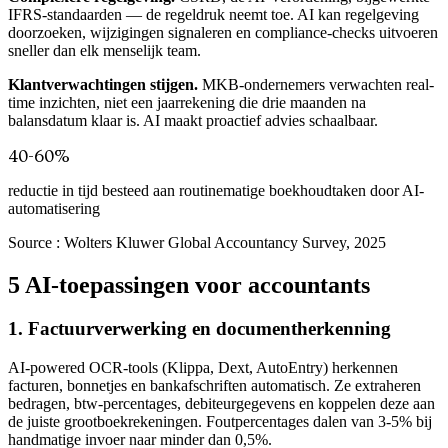
IFRS-standaarden — de regeldruk neemt toe. AI kan regelgeving
doorzoeken, wijzigingen signaleren en compliance-checks uitvoeren
sneller dan elk menselijk team.
Klantverwachtingen stijgen.
MKB-ondernemers verwachten real-
time inzichten, niet een jaarrekening die drie maanden na
balansdatum klaar is. AI maakt proactief advies schaalbaar.
40-60%
reductie in tijd besteed aan routinematige boekhoudtaken door AI-
automatisering
Source :
Wolters Kluwer Global Accountancy Survey, 2025
5 AI-toepassingen voor accountants
1. Factuurverwerking en documentherkenning
AI-powered OCR-tools (Klippa, Dext, AutoEntry) herkennen
facturen, bonnetjes en bankafschriften automatisch. Ze extraheren
bedragen, btw-percentages, debiteurgegevens en koppelen deze aan
de juiste grootboekrekeningen. Foutpercentages dalen van 3-5% bij
handmatige invoer naar minder dan 0,5%.