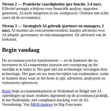
Niveau 2 — Praktische vaardigheden (per functie, 3-4 uur).
Effectief prompts schrijven voor financiële analyse, rapporten
genereren, AI-tools integreren in uw werkproces. Oefenen met echte
cases uit de accountancy.
Niveau 3 — Strategisch AI-gebruik (partners en managers, 2
uur).
AI inzetten als concurrentievoordeel, klanten adviseren over
AI-adoptie, governance en risicomanagement. De adviesrol van de
toekomst.
Begin vandaag
De accountancysector transformeert — en de kantoren die nu
investeren in AI-competenties bouwen een voorsprong op die
moeilijk in te halen is. Het gaat niet om technologie vervangen door
technologie. Het gaat om uw team bevrijden van routinetaken, zodat
ze kunnen doen waar ze het beste in zijn: adviseren, analyseren en
vertrouwen opbouwen.
Brain
helpt accountantskantoren in Nederland en België met AI-
opleidingen op maat: modules afgestemd op de accountancypraktijk,
in het Nederlands, met compliance-tracking voor de AI-
Verordening. Van
MKB-kantoor
tot Big Four-team.