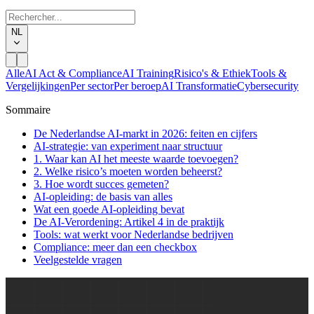
NL
Alle
AI Act & Compliance
AI Training
Risico's & Ethiek
Tools &
Vergelijkingen
Per sector
Per beroep
AI Transformatie
Cybersecurity
Sommaire
De Nederlandse AI-markt in 2026: feiten en cijfers
AI-strategie: van experiment naar structuur
1. Waar kan AI het meeste waarde toevoegen?
2. Welke risico’s moeten worden beheerst?
3. Hoe wordt succes gemeten?
AI-opleiding: de basis van alles
Wat een goede AI-opleiding bevat
De AI-Verordening: Artikel 4 in de praktijk
Tools: wat werkt voor Nederlandse bedrijven
Compliance: meer dan een checkbox
Veelgestelde vragen