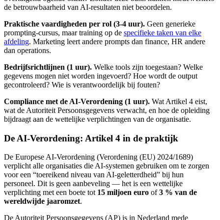
de betrouwbaarheid van AI-resultaten niet beoordelen.
Praktische vaardigheden per rol (3-4 uur).
Geen generieke
prompting-cursus, maar training op de
specifieke taken van elke
afdeling
. Marketing leert andere prompts dan finance, HR andere
dan operations.
Bedrijfsrichtlijnen (1 uur).
Welke tools zijn toegestaan? Welke
gegevens mogen niet worden ingevoerd? Hoe wordt de output
gecontroleerd? Wie is verantwoordelijk bij fouten?
Compliance met de AI-Verordening (1 uur).
Wat Artikel 4 eist,
wat de Autoriteit Persoonsgegevens verwacht, en hoe de opleiding
bijdraagt aan de wettelijke verplichtingen van de organisatie.
De AI-Verordening: Artikel 4 in de praktijk
De Europese AI-Verordening (Verordening (EU) 2024/1689)
verplicht alle organisaties die AI-systemen gebruiken om te zorgen
voor een “toereikend niveau van AI-geletterdheid” bij hun
personeel. Dit is geen aanbeveling — het is een wettelijke
verplichting met een boete tot
15 miljoen euro
of
3 % van de
wereldwijde jaaromzet
.
De Autoriteit Persoonsgegevens (AP) is in Nederland mede