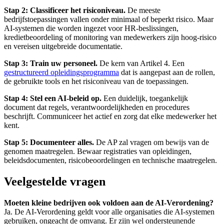
Stap 2: Classificeer het risiconiveau.
De meeste
bedrijfstoepassingen vallen onder minimaal of beperkt risico. Maar
AI-systemen die worden ingezet voor HR-beslissingen,
kredietbeoordeling of monitoring van medewerkers zijn hoog-risico
en vereisen uitgebreide documentatie.
Stap 3: Train uw personeel.
De kern van Artikel 4. Een
gestructureerd opleidingsprogramma
dat is aangepast aan de rollen,
de gebruikte tools en het risiconiveau van de toepassingen.
Stap 4: Stel een AI-beleid op.
Een duidelijk, toegankelijk
document dat regels, verantwoordelijkheden en procedures
beschrijft. Communiceer het actief en zorg dat elke medewerker het
kent.
Stap 5: Documenteer alles.
De AP zal vragen om bewijs van de
genomen maatregelen. Bewaar registraties van opleidingen,
beleidsdocumenten, risicobeoordelingen en technische maatregelen.
Veelgestelde vragen
Moeten kleine bedrijven ook voldoen aan de AI-Verordening?
Ja. De AI-Verordening geldt voor alle organisaties die AI-systemen
gebruiken, ongeacht de omvang. Er zijn wel ondersteunende