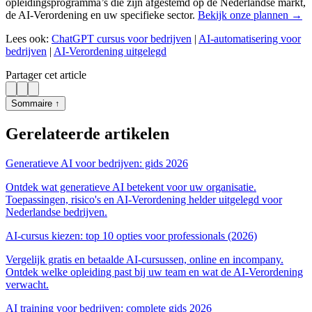
opleidingsprogramma’s die zijn afgestemd op de Nederlandse markt,
de AI-Verordening en uw specifieke sector.
Bekijk onze plannen →
Lees ook:
ChatGPT cursus voor bedrijven
|
AI-automatisering voor
bedrijven
|
AI-Verordening uitgelegd
Partager cet article
Sommaire ↑
Gerelateerde artikelen
Generatieve AI voor bedrijven: gids 2026
Ontdek wat generatieve AI betekent voor uw organisatie.
Toepassingen, risico's en AI-Verordening helder uitgelegd voor
Nederlandse bedrijven.
AI-cursus kiezen: top 10 opties voor professionals (2026)
Vergelijk gratis en betaalde AI-cursussen, online en incompany.
Ontdek welke opleiding past bij uw team en wat de AI-Verordening
verwacht.
AI training voor bedrijven: complete gids 2026