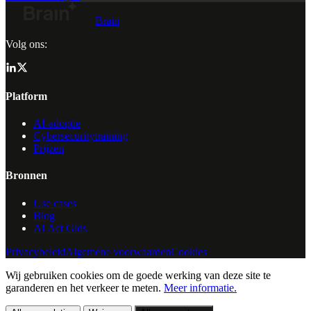
Brain
Volg ons:
Platform
AI-adoptie
Cybersecuritytraining
Prijzen
Bronnen
Use cases
Blog
AI Act Gids
Privacybeleid
Algemene voorwaarden
Cookies
Wij gebruiken cookies om de goede werking van deze site te
garanderen en het verkeer te meten.
Meer informatie.