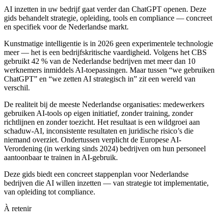
AI inzetten in uw bedrijf gaat verder dan ChatGPT openen. Deze
gids behandelt strategie, opleiding, tools en compliance — concreet
en specifiek voor de Nederlandse markt.
Kunstmatige intelligentie is in 2026 geen experimentele technologie
meer — het is een bedrijfskritische vaardigheid. Volgens het CBS
gebruikt 42 % van de Nederlandse bedrijven met meer dan 10
werknemers inmiddels AI-toepassingen. Maar tussen “we gebruiken
ChatGPT” en “we zetten AI strategisch in” zit een wereld van
verschil.
De realiteit bij de meeste Nederlandse organisaties: medewerkers
gebruiken AI-tools op eigen initiatief, zonder training, zonder
richtlijnen en zonder toezicht. Het resultaat is een wildgroei aan
schaduw-AI, inconsistente resultaten en juridische risico’s die
niemand overziet. Ondertussen verplicht de Europese AI-
Verordening (in werking sinds 2024) bedrijven om hun personeel
aantoonbaar te trainen in AI-gebruik.
Deze gids biedt een concreet stappenplan voor Nederlandse
bedrijven die AI willen inzetten — van strategie tot implementatie,
van opleiding tot compliance.
À retenir