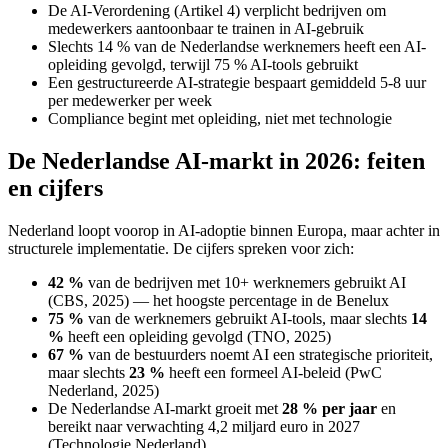
De AI-Verordening (Artikel 4) verplicht bedrijven om
medewerkers aantoonbaar te trainen in AI-gebruik
Slechts 14 % van de Nederlandse werknemers heeft een AI-
opleiding gevolgd, terwijl 75 % AI-tools gebruikt
Een gestructureerde AI-strategie bespaart gemiddeld 5-8 uur
per medewerker per week
Compliance begint met opleiding, niet met technologie
De Nederlandse AI-markt in 2026: feiten
en cijfers
Nederland loopt voorop in AI-adoptie binnen Europa, maar achter in
structurele implementatie. De cijfers spreken voor zich:
42 %
van de bedrijven met 10+ werknemers gebruikt AI
(CBS, 2025) — het hoogste percentage in de Benelux
75 %
van de werknemers gebruikt AI-tools, maar slechts
14
%
heeft een opleiding gevolgd (TNO, 2025)
67 %
van de bestuurders noemt AI een strategische prioriteit,
maar slechts
23 %
heeft een formeel AI-beleid (PwC
Nederland, 2025)
De Nederlandse AI-markt groeit met
28 % per jaar
en
bereikt naar verwachting 4,2 miljard euro in 2027
(Technologie Nederland)