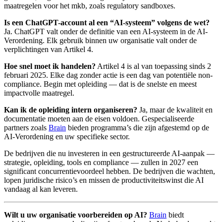
maatregelen voor het mkb, zoals regulatory sandboxes.
Is een ChatGPT-account al een “AI-systeem” volgens de wet?
Ja. ChatGPT valt onder de definitie van een AI-systeem in de AI-
Verordening. Elk gebruik binnen uw organisatie valt onder de
verplichtingen van Artikel 4.
Hoe snel moet ik handelen?
Artikel 4 is al van toepassing sinds 2
februari 2025. Elke dag zonder actie is een dag van potentiële non-
compliance. Begin met opleiding — dat is de snelste en meest
impactvolle maatregel.
Kan ik de opleiding intern organiseren?
Ja, maar de kwaliteit en
documentatie moeten aan de eisen voldoen. Gespecialiseerde
partners zoals
Brain
bieden programma’s die zijn afgestemd op de
AI-Verordening en uw specifieke sector.
De bedrijven die nu investeren in een gestructureerde AI-aanpak —
strategie, opleiding, tools en compliance — zullen in 2027 een
significant concurrentievoordeel hebben. De bedrijven die wachten,
lopen juridische risico’s en missen de productiviteitswinst die AI
vandaag al kan leveren.
Wilt u uw organisatie voorbereiden op AI?
Brain
biedt