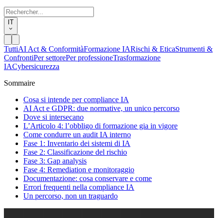
IT
Tutti
AI Act & Conformità
Formazione IA
Rischi & Etica
Strumenti &
Confronti
Per settore
Per professione
Trasformazione
IA
Cybersicurezza
Sommaire
Cosa si intende per compliance IA
AI Act e GDPR: due normative, un unico percorso
Dove si intersecano
L’Articolo 4: l’obbligo di formazione gia in vigore
Come condurre un audit IA interno
Fase 1: Inventario dei sistemi di IA
Fase 2: Classificazione del rischio
Fase 3: Gap analysis
Fase 4: Remediation e monitoraggio
Documentazione: cosa conservare e come
Errori frequenti nella compliance IA
Un percorso, non un traguardo