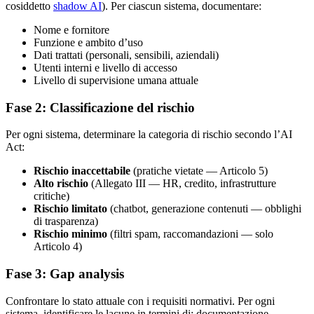
cosiddetto
shadow AI
). Per ciascun sistema, documentare:
Nome e fornitore
Funzione e ambito d’uso
Dati trattati (personali, sensibili, aziendali)
Utenti interni e livello di accesso
Livello di supervisione umana attuale
Fase 2: Classificazione del rischio
Per ogni sistema, determinare la categoria di rischio secondo l’AI
Act:
Rischio inaccettabile
(pratiche vietate — Articolo 5)
Alto rischio
(Allegato III — HR, credito, infrastrutture
critiche)
Rischio limitato
(chatbot, generazione contenuti — obblighi
di trasparenza)
Rischio minimo
(filtri spam, raccomandazioni — solo
Articolo 4)
Fase 3: Gap analysis
Confrontare lo stato attuale con i requisiti normativi. Per ogni
sistema, identificare le lacune in termini di: documentazione,