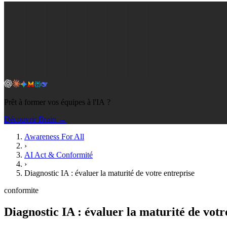
Prêt à former vos équipes à l'IA ?
Découvrir Brain →
Awareness For All
›
AI Act & Conformité
›
Diagnostic IA : évaluer la maturité de votre entreprise
conformite
Diagnostic IA : évaluer la maturité de votr