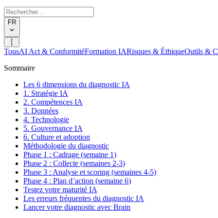
FR
Tous
AI Act & Conformité
Formation IA
Risques & Éthique
Outils & C
Sommaire
Les 6 dimensions du diagnostic IA
1. Stratégie IA
2. Compétences IA
3. Données
4. Technologie
5. Gouvernance IA
6. Culture et adoption
Méthodologie du diagnostic
Phase 1 : Cadrage (semaine 1)
Phase 2 : Collecte (semaines 2-3)
Phase 3 : Analyse et scoring (semaines 4-5)
Phase 4 : Plan d’action (semaine 6)
Testez votre maturité IA
Les erreurs fréquentes du diagnostic IA
Lancer votre diagnostic avec Brain