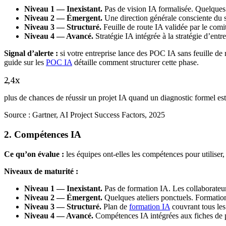
Niveau 1 — Inexistant.
Pas de vision IA formalisée. Quelques i
Niveau 2 — Émergent.
Une direction générale consciente du s
Niveau 3 — Structuré.
Feuille de route IA validée par le comit
Niveau 4 — Avancé.
Stratégie IA intégrée à la stratégie d’entre
Signal d’alerte :
si votre entreprise lance des POC IA sans feuille de 
guide sur les
POC IA
détaille comment structurer cette phase.
2,4x
plus de chances de réussir un projet IA quand un diagnostic formel est
Source :
Gartner, AI Project Success Factors, 2025
2. Compétences IA
Ce qu’on évalue :
les équipes ont-elles les compétences pour utiliser,
Niveaux de maturité :
Niveau 1 — Inexistant.
Pas de formation IA. Les collaborateu
Niveau 2 — Émergent.
Quelques ateliers ponctuels. Formation 
Niveau 3 — Structuré.
Plan de
formation IA
couvrant tous les 
Niveau 4 — Avancé.
Compétences IA intégrées aux fiches de 