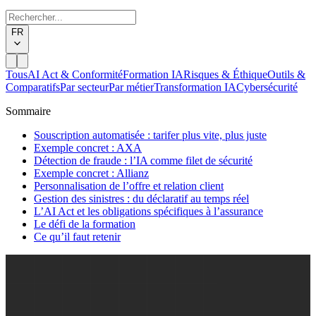
FR
Tous
AI Act & Conformité
Formation IA
Risques & Éthique
Outils &
Comparatifs
Par secteur
Par métier
Transformation IA
Cybersécurité
Sommaire
Souscription automatisée : tarifer plus vite, plus juste
Exemple concret : AXA
Détection de fraude : l’IA comme filet de sécurité
Exemple concret : Allianz
Personnalisation de l’offre et relation client
Gestion des sinistres : du déclaratif au temps réel
L’AI Act et les obligations spécifiques à l’assurance
Le défi de la formation
Ce qu’il faut retenir