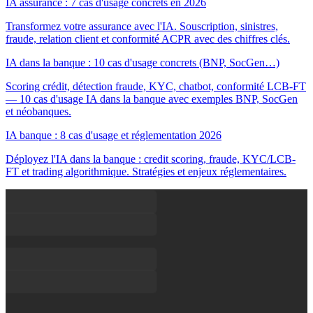
IA assurance : 7 cas d'usage concrets en 2026
Transformez votre assurance avec l'IA. Souscription, sinistres,
fraude, relation client et conformité ACPR avec des chiffres clés.
IA dans la banque : 10 cas d'usage concrets (BNP, SocGen…)
Scoring crédit, détection fraude, KYC, chatbot, conformité LCB-FT
— 10 cas d'usage IA dans la banque avec exemples BNP, SocGen
et néobanques.
IA banque : 8 cas d'usage et réglementation 2026
Déployez l'IA dans la banque : credit scoring, fraude, KYC/LCB-
FT et trading algorithmique. Stratégies et enjeux réglementaires.