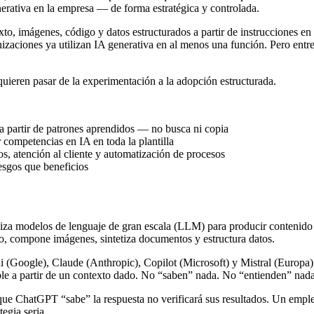
enerativa en la empresa — de forma estratégica y controlada.
exto, imágenes, código y datos estructurados a partir de instrucciones 
nizaciones ya utilizan IA generativa en al menos una función. Pero entr
 quieren pasar de la experimentación a la adopción estructurada.
a partir de patrones aprendidos — no busca ni copia
 competencias en IA en toda la plantilla
s, atención al cliente y automatización de procesos
iesgos que beneficios
tiliza modelos de lenguaje de gran escala (LLM) para producir contenido o
go, compone imágenes, sintetiza documentos y estructura datos.
ogle), Claude (Anthropic), Copilot (Microsoft) y Mistral (Europa). C
ble a partir de un contexto dado. No “saben” nada. No “entienden” nada
 que ChatGPT “sabe” la respuesta no verificará sus resultados. Un emp
tegia seria.