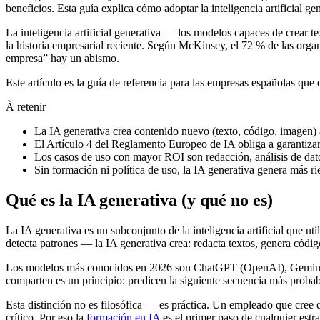
beneficios. Esta guía explica cómo adoptar la inteligencia artificial g
La inteligencia artificial generativa — los modelos capaces de crear t
la historia empresarial reciente. Según McKinsey, el 72 % de las orga
empresa” hay un abismo.
Este artículo es la guía de referencia para las empresas españolas que
À retenir
La IA generativa crea contenido nuevo (texto, código, imagen) 
El Artículo 4 del Reglamento Europeo de IA obliga a garantizar
Los casos de uso con mayor ROI son redacción, análisis de dato
Sin formación ni política de uso, la IA generativa genera más r
Qué es la IA generativa (y qué no es)
La IA generativa es un subconjunto de la inteligencia artificial que u
detecta patrones — la IA generativa crea: redacta textos, genera códi
Los modelos más conocidos en 2026 son ChatGPT (OpenAI), Gemini (Go
comparten es un principio: predicen la siguiente secuencia más proba
Esta distinción no es filosófica — es práctica. Un empleado que cree
crítico. Por eso la
formación en IA
es el primer paso de cualquier estra