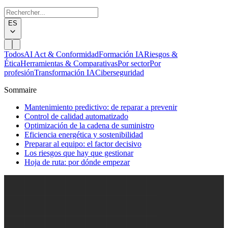
ES
Todos
AI Act & Conformidad
Formación IA
Riesgos &
Ética
Herramientas & Comparativas
Por sector
Por
profesión
Transformación IA
Ciberseguridad
Sommaire
Mantenimiento predictivo: de reparar a prevenir
Control de calidad automatizado
Optimización de la cadena de suministro
Eficiencia energética y sostenibilidad
Preparar al equipo: el factor decisivo
Los riesgos que hay que gestionar
Hoja de ruta: por dónde empezar