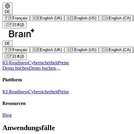
DE
🇫🇷
Français
🇬🇧
English (UK)
🇺🇸
English (US)
🇨🇦
English (CA)
🇯🇵
日本語
DE
🇫🇷
Français
🇬🇧
English (UK)
🇺🇸
English (US)
🇨🇦
English (CA)
🇯🇵
日本語
KI-Readiness
Cybersicherheit
Preise
Demo buchen
Demo buchen
Plattform
KI-Readiness
Cybersicherheit
Preise
Ressourcen
Blog
Anwendungsfälle