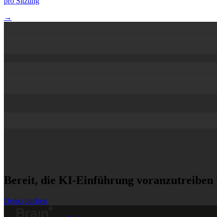
pro Sitzung
→
Bereit, die KI-Einführung voranzutreiben 
Demo buchen