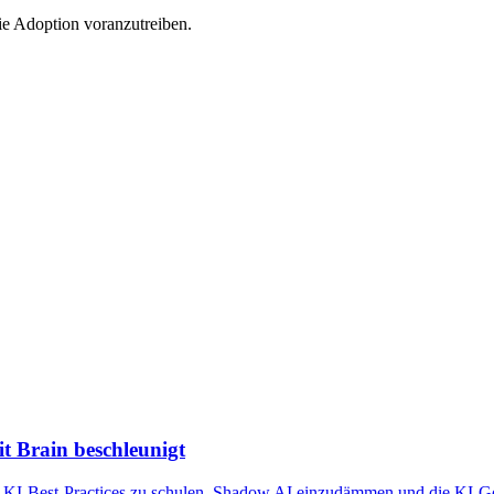
ie Adoption voranzutreiben.
t Brain beschleunigt
 in KI-Best-Practices zu schulen, Shadow AI einzudämmen und die KI-