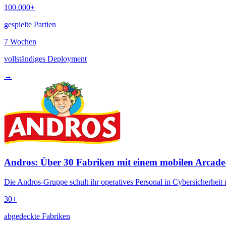
100.000+
gespielte Partien
7 Wochen
vollständiges Deployment
→
Andros: Über 30 Fabriken mit einem mobilen Arcad
Die Andros-Gruppe schult ihr operatives Personal in Cybersicherheit
30+
abgedeckte Fabriken