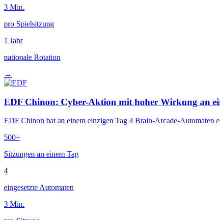
3 Min.
pro Spielsitzung
1 Jahr
nationale Rotation
→
EDF Chinon: Cyber-Aktion mit hoher Wirkung an ei
EDF Chinon hat an einem einzigen Tag 4 Brain-Arcade-Automaten einge
500+
Sitzungen an einem Tag
4
eingesetzte Automaten
3 Min.