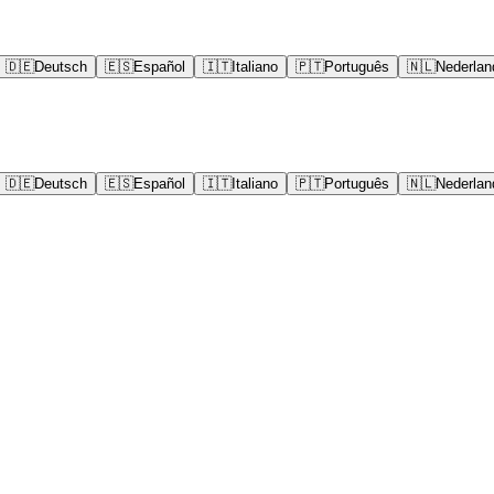
🇩🇪
Deutsch
🇪🇸
Español
🇮🇹
Italiano
🇵🇹
Português
🇳🇱
Nederlan
🇩🇪
Deutsch
🇪🇸
Español
🇮🇹
Italiano
🇵🇹
Português
🇳🇱
Nederlan