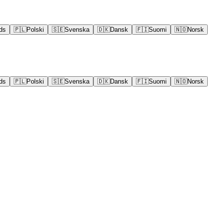
ds
🇵🇱
Polski
🇸🇪
Svenska
🇩🇰
Dansk
🇫🇮
Suomi
🇳🇴
Norsk
ds
🇵🇱
Polski
🇸🇪
Svenska
🇩🇰
Dansk
🇫🇮
Suomi
🇳🇴
Norsk