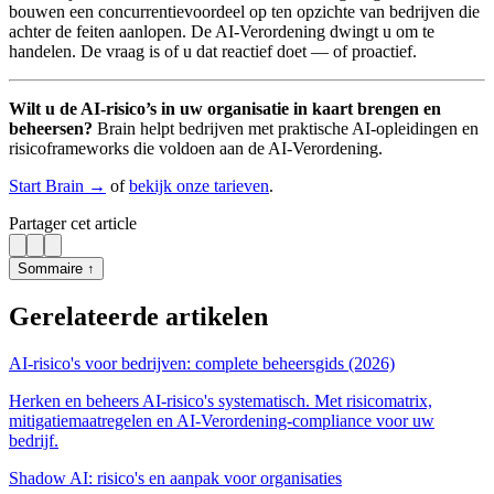
bouwen een concurrentievoordeel op ten opzichte van bedrijven die
achter de feiten aanlopen. De AI-Verordening dwingt u om te
handelen. De vraag is of u dat reactief doet — of proactief.
Wilt u de AI-risico’s in uw organisatie in kaart brengen en
beheersen?
Brain helpt bedrijven met praktische AI-opleidingen en
risicoframeworks die voldoen aan de AI-Verordening.
Start Brain →
of
bekijk onze tarieven
.
Partager cet article
Sommaire ↑
Gerelateerde artikelen
AI-risico's voor bedrijven: complete beheersgids (2026)
Herken en beheers AI-risico's systematisch. Met risicomatrix,
mitigatiemaatregelen en AI-Verordening-compliance voor uw
bedrijf.
Shadow AI: risico's en aanpak voor organisaties