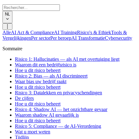
NL
Alle
AI Act & Compliance
AI Training
Risico's & Ethiek
Tools &
Vergelijkingen
Per sector
Per beroep
AI Transformatie
Cybersecurity
Sommaire
Risico 1: Hallucinaties — als AI met overtuiging liegt
Waarom dit een bedrijfsrisico is
Hoe u dit risico beheert
Risico 2: Bias — als AI discrimineert
Waar bias uw bedrijf raakt
Hoe u dit risico beheert
Risico 3: Datalekken en privacyschendingen
De cijfers
Hoe u dit risico beheert
Risico 4: Shadow AI — het onzichtbare gevaar
Waarom shadow AI gevaarlijk is
Hoe u dit risico beheert
Risico 5: Compliance — de AI-Verordening
Wat u moet weten
Tijdlijn