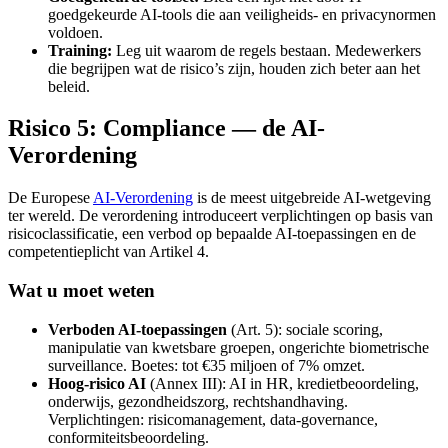
goedgekeurde AI-tools die aan veiligheids- en privacynormen
voldoen.
Training:
Leg uit waarom de regels bestaan. Medewerkers
die begrijpen wat de risico’s zijn, houden zich beter aan het
beleid.
Risico 5: Compliance — de AI-
Verordening
De Europese
AI-Verordening
is de meest uitgebreide AI-wetgeving
ter wereld. De verordening introduceert verplichtingen op basis van
risicoclassificatie, een verbod op bepaalde AI-toepassingen en de
competentieplicht van Artikel 4.
Wat u moet weten
Verboden AI-toepassingen
(Art. 5): sociale scoring,
manipulatie van kwetsbare groepen, ongerichte biometrische
surveillance. Boetes: tot €35 miljoen of 7% omzet.
Hoog-risico AI
(Annex III): AI in HR, kredietbeoordeling,
onderwijs, gezondheidszorg, rechtshandhaving.
Verplichtingen: risicomanagement, data-governance,
conformiteitsbeoordeling.