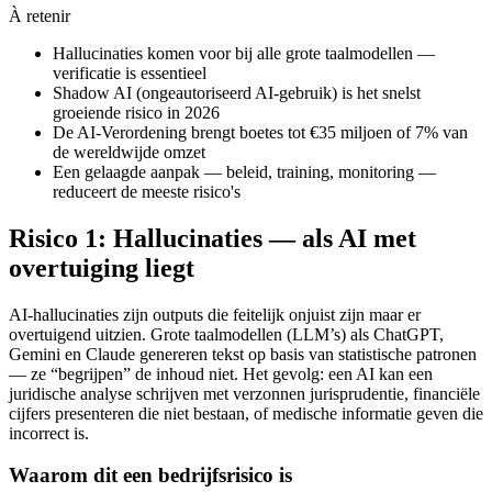
À retenir
Hallucinaties komen voor bij alle grote taalmodellen —
verificatie is essentieel
Shadow AI (ongeautoriseerd AI-gebruik) is het snelst
groeiende risico in 2026
De AI-Verordening brengt boetes tot €35 miljoen of 7% van
de wereldwijde omzet
Een gelaagde aanpak — beleid, training, monitoring —
reduceert de meeste risico's
Risico 1: Hallucinaties — als AI met
overtuiging liegt
AI-hallucinaties zijn outputs die feitelijk onjuist zijn maar er
overtuigend uitzien. Grote taalmodellen (LLM’s) als ChatGPT,
Gemini en Claude genereren tekst op basis van statistische patronen
— ze “begrijpen” de inhoud niet. Het gevolg: een AI kan een
juridische analyse schrijven met verzonnen jurisprudentie, financiële
cijfers presenteren die niet bestaan, of medische informatie geven die
incorrect is.
Waarom dit een bedrijfsrisico is