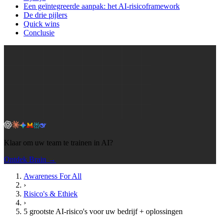
Een geïntegreerde aanpak: het AI-risicoframework
De drie pijlers
Quick wins
Conclusie
Klaar om uw team te trainen in AI?
Ontdek Brain →
Awareness For All
›
Risico's & Ethiek
›
5 grootste AI-risico's voor uw bedrijf + oplossingen