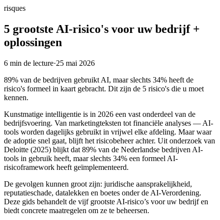
risques
5 grootste AI-risico's voor uw bedrijf +
oplossingen
6
min de lecture
·
25 mai 2026
89% van de bedrijven gebruikt AI, maar slechts 34% heeft de
risico's formeel in kaart gebracht. Dit zijn de 5 risico's die u moet
kennen.
Kunstmatige intelligentie is in 2026 een vast onderdeel van de
bedrijfsvoering. Van marketingteksten tot financiële analyses — AI-
tools worden dagelijks gebruikt in vrijwel elke afdeling. Maar waar
de adoptie snel gaat, blijft het risicobeheer achter. Uit onderzoek van
Deloitte (2025) blijkt dat 89% van de Nederlandse bedrijven AI-
tools in gebruik heeft, maar slechts 34% een formeel AI-
risicoframework heeft geïmplementeerd.
De gevolgen kunnen groot zijn: juridische aansprakelijkheid,
reputatieschade, datalekken en boetes onder de AI-Verordening.
Deze gids behandelt de vijf grootste AI-risico’s voor uw bedrijf en
biedt concrete maatregelen om ze te beheersen.