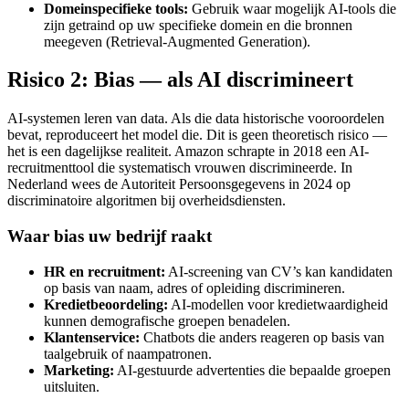
Domeinspecifieke tools:
Gebruik waar mogelijk AI-tools die
zijn getraind op uw specifieke domein en die bronnen
meegeven (Retrieval-Augmented Generation).
Risico 2: Bias — als AI discrimineert
AI-systemen leren van data. Als die data historische vooroordelen
bevat, reproduceert het model die. Dit is geen theoretisch risico —
het is een dagelijkse realiteit. Amazon schrapte in 2018 een AI-
recruitmenttool die systematisch vrouwen discrimineerde. In
Nederland wees de Autoriteit Persoonsgegevens in 2024 op
discriminatoire algoritmen bij overheidsdiensten.
Waar bias uw bedrijf raakt
HR en recruitment:
AI-screening van CV’s kan kandidaten
op basis van naam, adres of opleiding discrimineren.
Kredietbeoordeling:
AI-modellen voor kredietwaardigheid
kunnen demografische groepen benadelen.
Klantenservice:
Chatbots die anders reageren op basis van
taalgebruik of naampatronen.
Marketing:
AI-gestuurde advertenties die bepaalde groepen
uitsluiten.