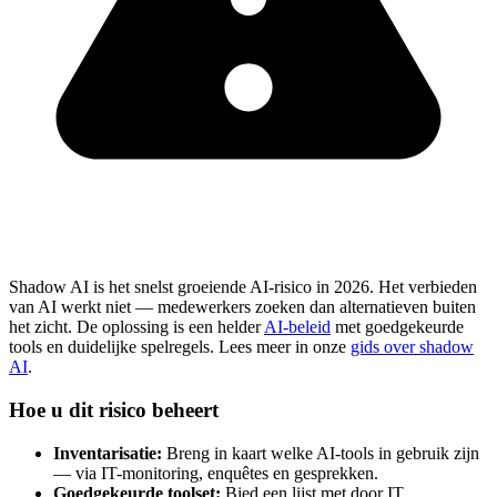
Shadow AI is het snelst groeiende AI-risico in 2026. Het verbieden
van AI werkt niet — medewerkers zoeken dan alternatieven buiten
het zicht. De oplossing is een helder
AI-beleid
met goedgekeurde
tools en duidelijke spelregels. Lees meer in onze
gids over shadow
AI
.
Hoe u dit risico beheert
Inventarisatie:
Breng in kaart welke AI-tools in gebruik zijn
— via IT-monitoring, enquêtes en gesprekken.
Goedgekeurde toolset:
Bied een lijst met door IT