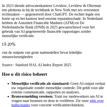
In 2023 diende advocatenkantoor Levidow, Levidow & Oberman
een pleitnota in bij de rechtbank in New York met zes verzonnen
rechtszaken — gegenereerd door ChatGPT. De rechter legde een
boete op en het kantoor leed enorme reputatieschade. In Nederland
hebben de Autoriteit Financiële Markten (AFM) en De
Nederlandsche Bank (DNB) in 2025 gewaarschuwd voor het
gebruik van AI-gegenereerde financiële rapportages zonder
menselijke verificatie.
15-20%
van de outputs van grote taalmodellen bevat feitelijke
onnauwkeurigheden
Source :
Stanford HAI, AI Index Report 2025
Hoe u dit risico beheert
Menselijke verificatie als standaard:
Geen AI-output verlaat
uw organisatie zonder menselijke controle. Dit geldt voor alle
externe communicatie, rapporten en analyses.
Bronvermelding vereisen:
Train uw medewerkers om AI te
vragen naar bronnen en deze te verifiëren. Zie onze
gids over
hallucinaties
voor concrete verificatietechnieken.