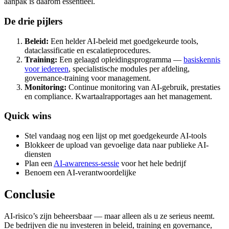
aanpak is daarom essentieel.
De drie pijlers
Beleid:
Een helder AI-beleid met goedgekeurde tools,
dataclassificatie en escalatieprocedures.
Training:
Een gelaagd opleidingsprogramma —
basiskennis
voor iedereen
, specialistische modules per afdeling,
governance-training voor management.
Monitoring:
Continue monitoring van AI-gebruik, prestaties
en compliance. Kwartaalrapportages aan het management.
Quick wins
Stel vandaag nog een lijst op met goedgekeurde AI-tools
Blokkeer de upload van gevoelige data naar publieke AI-
diensten
Plan een
AI-awareness-sessie
voor het hele bedrijf
Benoem een AI-verantwoordelijke
Conclusie
AI-risico’s zijn beheersbaar — maar alleen als u ze serieus neemt.
De bedrijven die nu investeren in beleid, training en governance,