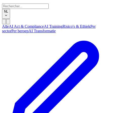
NL
Alle
AI Act & Compliance
AI Training
Risico's & Ethiek
Per
sector
Per beroep
AI Transformatie