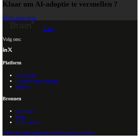
Klaar om AI-adoptie te versnellen ?
Demo aanvragen
Brain
Volg ons:
Platform
AI-adoptie
Cybersecuritytraining
Prijzen
Bronnen
Use cases
Blog
AI Act Gids
Privacybeleid
Algemene voorwaarden
Cookies