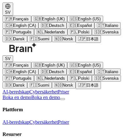
SV
🇫🇷
Français
🇬🇧
English (UK)
🇺🇸
English (US)
🇨🇦
English (CA)
🇩🇪
Deutsch
🇪🇸
Español
🇮🇹
Italiano
🇵🇹
Português
🇳🇱
Nederlands
🇵🇱
Polski
🇸🇪
Svenska
🇩🇰
Dansk
🇫🇮
Suomi
🇳🇴
Norsk
🇯🇵
日本語
SV
🇫🇷
Français
🇬🇧
English (UK)
🇺🇸
English (US)
🇨🇦
English (CA)
🇩🇪
Deutsch
🇪🇸
Español
🇮🇹
Italiano
🇵🇹
Português
🇳🇱
Nederlands
🇵🇱
Polski
🇸🇪
Svenska
🇩🇰
Dansk
🇫🇮
Suomi
🇳🇴
Norsk
🇯🇵
日本語
AI-beredskap
Cybersäkerhet
Priser
Boka en demo
Boka en demo
Plattform
AI-beredskap
Cybersäkerhet
Priser
Resurser