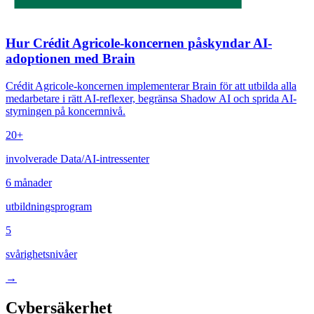
Hur Crédit Agricole-koncernen påskyndar AI-
adoptionen med Brain
Crédit Agricole-koncernen implementerar Brain för att utbilda alla
medarbetare i rätt AI-reflexer, begränsa Shadow AI och sprida AI-
styrningen på koncernnivå.
20+
involverade Data/AI-intressenter
6 månader
utbildningsprogram
5
svårighetsnivåer
→
Cybersäkerhet