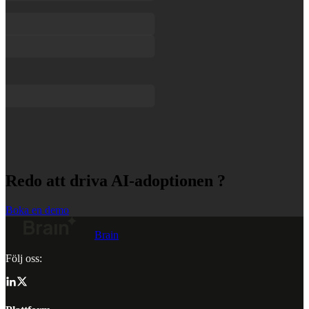
Redo att driva AI-adoptionen ?
Boka en demo
Brain
Följ oss: