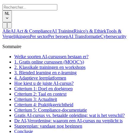
NL
Alle
AI Act & Compliance
AI Training
Risico's & Ethiek
Tools &
Vergelijkingen
Per sector
Per beroep
AI Transformatie
Cybersecurity
Sommaire
Welke soorten AI-cursussen bestaan er?
1. Gratis online cursussen (MOOC’s)
2. Klassikale trainingen en workshops
3. Blended learning en e-learning
4. Adaptieve leerplatformen
Hoe kiest u de juiste AI-cursus?
Criterium 1: Doel en doelgroep
Criterium 2: Taal en context
Criterium 3: Actualiteit
Criterium 4: Praktijkgerichtheid
Criterium 5: Compliance-documentatie
Gratis AI-cursus vs. betaalde opleiding: wat is het verschil?
De AI-Verordening: waarom een AI-cursus nu verplicht is
Stappenplan: vandaag nog beginnen
Conclusie