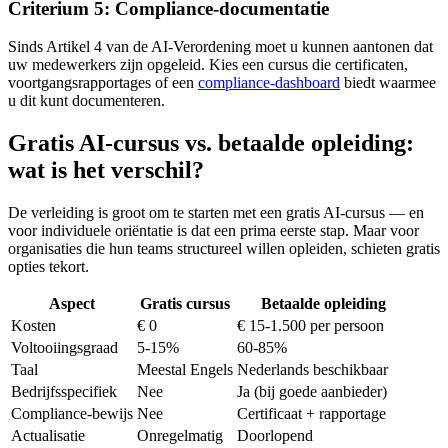
Criterium 5: Compliance-documentatie
Sinds Artikel 4 van de AI-Verordening moet u kunnen aantonen dat
uw medewerkers zijn opgeleid. Kies een cursus die certificaten,
voortgangsrapportages of een
compliance-dashboard
biedt waarmee
u dit kunt documenteren.
Gratis AI-cursus vs. betaalde opleiding:
wat is het verschil?
De verleiding is groot om te starten met een gratis AI-cursus — en
voor individuele oriëntatie is dat een prima eerste stap. Maar voor
organisaties die hun teams structureel willen opleiden, schieten gratis
opties tekort.
Aspect
Gratis cursus
Betaalde opleiding
Kosten
€ 0
€ 15-1.500 per persoon
Voltooiingsgraad
5-15%
60-85%
Taal
Meestal Engels
Nederlands beschikbaar
Bedrijfsspecifiek
Nee
Ja (bij goede aanbieder)
Compliance-bewijs
Nee
Certificaat + rapportage
Actualisatie
Onregelmatig
Doorlopend