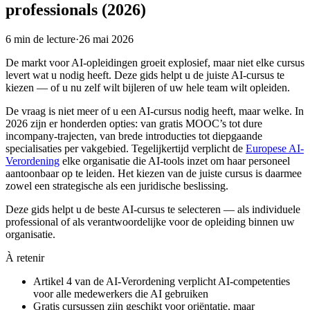
professionals (2026)
6
min de lecture
·
26 mai 2026
De markt voor AI-opleidingen groeit explosief, maar niet elke cursus
levert wat u nodig heeft. Deze gids helpt u de juiste AI-cursus te
kiezen — of u nu zelf wilt bijleren of uw hele team wilt opleiden.
De vraag is niet meer of u een AI-cursus nodig heeft, maar welke. In
2026 zijn er honderden opties: van gratis MOOC’s tot dure
incompany-trajecten, van brede introducties tot diepgaande
specialisaties per vakgebied. Tegelijkertijd verplicht de
Europese AI-
Verordening
elke organisatie die AI-tools inzet om haar personeel
aantoonbaar op te leiden. Het kiezen van de juiste cursus is daarmee
zowel een strategische als een juridische beslissing.
Deze gids helpt u de beste AI-cursus te selecteren — als individuele
professional of als verantwoordelijke voor de opleiding binnen uw
organisatie.
À retenir
Artikel 4 van de AI-Verordening verplicht AI-competenties
voor alle medewerkers die AI gebruiken
Gratis cursussen zijn geschikt voor oriëntatie, maar