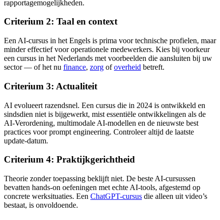
rapportagemogelijkheden.
Criterium 2: Taal en context
Een AI-cursus in het Engels is prima voor technische profielen, maar
minder effectief voor operationele medewerkers. Kies bij voorkeur
een cursus in het Nederlands met voorbeelden die aansluiten bij uw
sector — of het nu
finance
,
zorg
of
overheid
betreft.
Criterium 3: Actualiteit
AI evolueert razendsnel. Een cursus die in 2024 is ontwikkeld en
sindsdien niet is bijgewerkt, mist essentiële ontwikkelingen als de
AI-Verordening, multimodale AI-modellen en de nieuwste best
practices voor prompt engineering. Controleer altijd de laatste
update-datum.
Criterium 4: Praktijkgerichtheid
Theorie zonder toepassing beklijft niet. De beste AI-cursussen
bevatten hands-on oefeningen met echte AI-tools, afgestemd op
concrete werksituaties. Een
ChatGPT-cursus
die alleen uit video’s
bestaat, is onvoldoende.