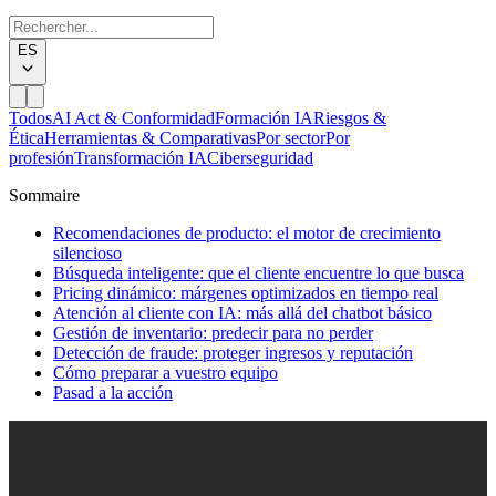
ES
Todos
AI Act & Conformidad
Formación IA
Riesgos &
Ética
Herramientas & Comparativas
Por sector
Por
profesión
Transformación IA
Ciberseguridad
Sommaire
Recomendaciones de producto: el motor de crecimiento
silencioso
Búsqueda inteligente: que el cliente encuentre lo que busca
Pricing dinámico: márgenes optimizados en tiempo real
Atención al cliente con IA: más allá del chatbot básico
Gestión de inventario: predecir para no perder
Detección de fraude: proteger ingresos y reputación
Cómo preparar a vuestro equipo
Pasad a la acción