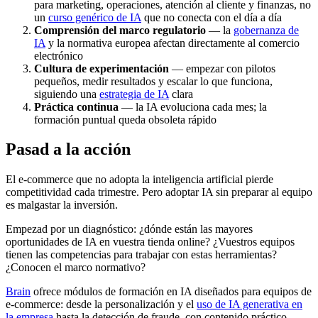
para marketing, operaciones, atención al cliente y finanzas, no
un
curso genérico de IA
que no conecta con el día a día
Comprensión del marco regulatorio
— la
gobernanza de
IA
y la normativa europea afectan directamente al comercio
electrónico
Cultura de experimentación
— empezar con pilotos
pequeños, medir resultados y escalar lo que funciona,
siguiendo una
estrategia de IA
clara
Práctica continua
— la IA evoluciona cada mes; la
formación puntual queda obsoleta rápido
Pasad a la acción
El e-commerce que no adopta la inteligencia artificial pierde
competitividad cada trimestre. Pero adoptar IA sin preparar al equipo
es malgastar la inversión.
Empezad por un diagnóstico: ¿dónde están las mayores
oportunidades de IA en vuestra tienda online? ¿Vuestros equipos
tienen las competencias para trabajar con estas herramientas?
¿Conocen el marco normativo?
Brain
ofrece módulos de formación en IA diseñados para equipos de
e-commerce: desde la personalización y el
uso de IA generativa en
la empresa
hasta la detección de fraude, con contenido práctico,