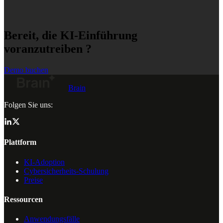
Bereit, die KI-Einführung
voranzutreiben ?
Demo buchen
Brain
Folgen Sie uns:
Plattform
KI-Adoption
Cybersicherheits-Schulung
Preise
Ressourcen
Anwendungsfälle