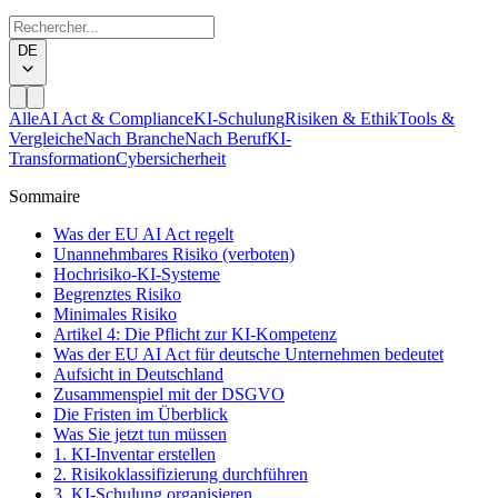
DE
Alle
AI Act & Compliance
KI-Schulung
Risiken & Ethik
Tools &
Vergleiche
Nach Branche
Nach Beruf
KI-
Transformation
Cybersicherheit
Sommaire
Was der EU AI Act regelt
Unannehmbares Risiko (verboten)
Hochrisiko-KI-Systeme
Begrenztes Risiko
Minimales Risiko
Artikel 4: Die Pflicht zur KI-Kompetenz
Was der EU AI Act für deutsche Unternehmen bedeutet
Aufsicht in Deutschland
Zusammenspiel mit der DSGVO
Die Fristen im Überblick
Was Sie jetzt tun müssen
1. KI-Inventar erstellen
2. Risikoklassifizierung durchführen
3. KI-Schulung organisieren