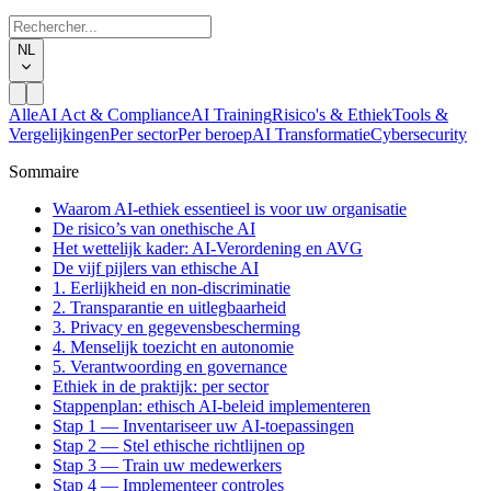
NL
Alle
AI Act & Compliance
AI Training
Risico's & Ethiek
Tools &
Vergelijkingen
Per sector
Per beroep
AI Transformatie
Cybersecurity
Sommaire
Waarom AI-ethiek essentieel is voor uw organisatie
De risico’s van onethische AI
Het wettelijk kader: AI-Verordening en AVG
De vijf pijlers van ethische AI
1. Eerlijkheid en non-discriminatie
2. Transparantie en uitlegbaarheid
3. Privacy en gegevensbescherming
4. Menselijk toezicht en autonomie
5. Verantwoording en governance
Ethiek in de praktijk: per sector
Stappenplan: ethisch AI-beleid implementeren
Stap 1 — Inventariseer uw AI-toepassingen
Stap 2 — Stel ethische richtlijnen op
Stap 3 — Train uw medewerkers
Stap 4 — Implementeer controles