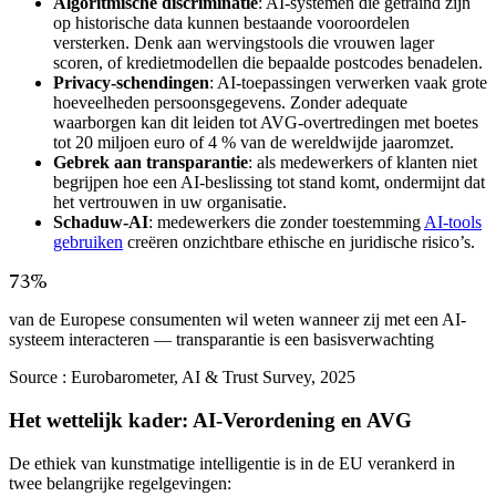
Algoritmische discriminatie
: AI-systemen die getraind zijn
op historische data kunnen bestaande vooroordelen
versterken. Denk aan wervingstools die vrouwen lager
scoren, of kredietmodellen die bepaalde postcodes benadelen.
Privacy-schendingen
: AI-toepassingen verwerken vaak grote
hoeveelheden persoonsgegevens. Zonder adequate
waarborgen kan dit leiden tot AVG-overtredingen met boetes
tot 20 miljoen euro of 4 % van de wereldwijde jaaromzet.
Gebrek aan transparantie
: als medewerkers of klanten niet
begrijpen hoe een AI-beslissing tot stand komt, ondermijnt dat
het vertrouwen in uw organisatie.
Schaduw-AI
: medewerkers die zonder toestemming
AI-tools
gebruiken
creëren onzichtbare ethische en juridische risico’s.
73%
van de Europese consumenten wil weten wanneer zij met een AI-
systeem interacteren — transparantie is een basisverwachting
Source :
Eurobarometer, AI & Trust Survey, 2025
Het wettelijk kader: AI-Verordening en AVG
De ethiek van kunstmatige intelligentie is in de EU verankerd in
twee belangrijke regelgevingen: