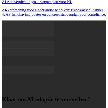
AI Act: verplichtingen + stappenplan voor NL
AI-Verordening voor Nederlandse bedrijven: risicoklassen, Artikel
4, AP-handhaving, boetes en concreet stappenplan voor compliance.
Klaar om AI-adoptie te versnellen ?