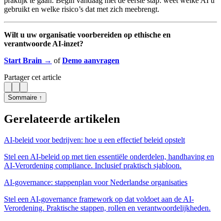
praktijk te gaan. Begin vandaag met de eerste stap: weet welke AI u
gebruikt en welke risico’s dat met zich meebrengt.
Wilt u uw organisatie voorbereiden op ethische en
verantwoorde AI-inzet?
Start Brain →
of
Demo aanvragen
Partager cet article
Sommaire ↑
Gerelateerde artikelen
AI-beleid voor bedrijven: hoe u een effectief beleid opstelt
Stel een AI-beleid op met tien essentiële onderdelen, handhaving en
AI-Verordening compliance. Inclusief praktisch sjabloon.
AI-governance: stappenplan voor Nederlandse organisaties
Stel een AI-governance framework op dat voldoet aan de AI-
Verordening. Praktische stappen, rollen en verantwoordelijkheden.