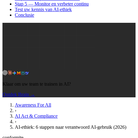
Stap 5 — Monitor en verbeter continu
Test uw kennis van AI-ethiek
Conclusie
Klaar om uw team te trainen in AI?
Ontdek Brain →
Awareness For All
›
AI Act & Compliance
›
AI-ethiek: 6 stappen naar verantwoord AI-gebruik (2026)
conformite