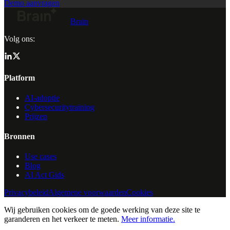
Demo aanvragen
Brain
Volg ons:
Platform
AI-adoptie
Cybersecuritytraining
Prijzen
Bronnen
Use cases
Blog
AI Act Gids
Privacybeleid
Algemene voorwaarden
Cookies
Wij gebruiken cookies om de goede werking van deze site te
garanderen en het verkeer te meten.
Meer informatie.