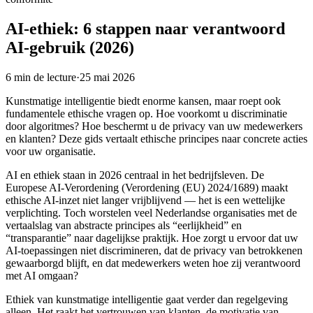
AI-ethiek: 6 stappen naar verantwoord
AI-gebruik (2026)
6
min de lecture
·
25 mai 2026
Kunstmatige intelligentie biedt enorme kansen, maar roept ook
fundamentele ethische vragen op. Hoe voorkomt u discriminatie
door algoritmes? Hoe beschermt u de privacy van uw medewerkers
en klanten? Deze gids vertaalt ethische principes naar concrete acties
voor uw organisatie.
AI en ethiek staan in 2026 centraal in het bedrijfsleven. De
Europese AI-Verordening (Verordening (EU) 2024/1689) maakt
ethische AI-inzet niet langer vrijblijvend — het is een wettelijke
verplichting. Toch worstelen veel Nederlandse organisaties met de
vertaalslag van abstracte principes als “eerlijkheid” en
“transparantie” naar dagelijkse praktijk. Hoe zorgt u ervoor dat uw
AI-toepassingen niet discrimineren, dat de privacy van betrokkenen
gewaarborgd blijft, en dat medewerkers weten hoe zij verantwoord
met AI omgaan?
Ethiek van kunstmatige intelligentie gaat verder dan regelgeving
alleen. Het raakt het vertrouwen van klanten, de motivatie van