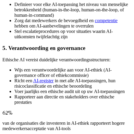
Definieer voor elke AI-toepassing het niveau van menselijke
betrokkenheid (human-in-the-loop, human-on-the-loop, of
human-in-command)
Zorg dat medewerkers de bevoegdheid en
competentie
hebben om AI-aanbevelingen te overrulen
Stel escalatieprocedures op voor situaties waarin AI-
uitkomsten twijfelachtig zijn
5. Verantwoording en governance
Ethische AI vereist duidelijke verantwoordingsstructuren:
Wijs een verantwoordelijke aan voor AI-ethiek (AI-
governance officer of ethiekcommissie)
Richt een
AI-register
in met alle AI-toepassingen, hun
risicoclassificatie en ethische beoordeling
Voer jaarlijks een ethische audit uit op uw AI-toepassingen
Rapporteer aan directie en stakeholders over ethische
prestaties
62%
van de organisaties die investeren in AI-ethiek rapporteert hogere
medewerkersacceptatie van AI-tools