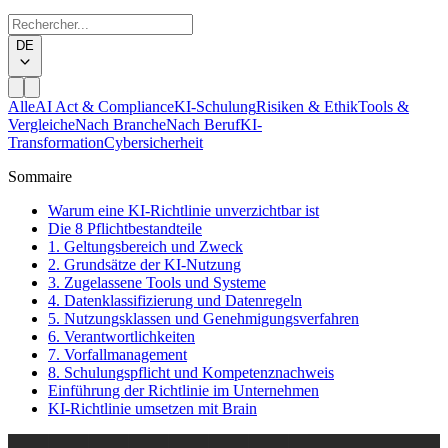
DE
Alle
AI Act & Compliance
KI-Schulung
Risiken & Ethik
Tools &
Vergleiche
Nach Branche
Nach Beruf
KI-
Transformation
Cybersicherheit
Sommaire
Warum eine KI-Richtlinie unverzichtbar ist
Die 8 Pflichtbestandteile
1. Geltungsbereich und Zweck
2. Grundsätze der KI-Nutzung
3. Zugelassene Tools und Systeme
4. Datenklassifizierung und Datenregeln
5. Nutzungsklassen und Genehmigungsverfahren
6. Verantwortlichkeiten
7. Vorfallmanagement
8. Schulungspflicht und Kompetenznachweis
Einführung der Richtlinie im Unternehmen
KI-Richtlinie umsetzen mit Brain