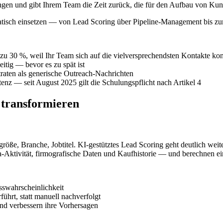
lungen und gibt Ihrem Team die Zeit zurück, die für den Aufbau von Ku
ematisch einsetzen — von Lead Scoring über Pipeline-Management bis zum
zu 30 %, weil Ihr Team sich auf die vielversprechendsten Kontakte kon
itig — bevor es zu spät ist
traten als generische Outreach-Nachrichten
nz — seit August 2025 gilt die Schulungspflicht nach Artikel 4
 transformieren
sgröße, Branche, Jobtitel. KI-gestütztes Lead Scoring geht deutlich we
a-Aktivität, firmografische Daten und Kaufhistorie — und berechnen e
sswahrscheinlichkeit
hrt, statt manuell nachverfolgt
und verbessern ihre Vorhersagen