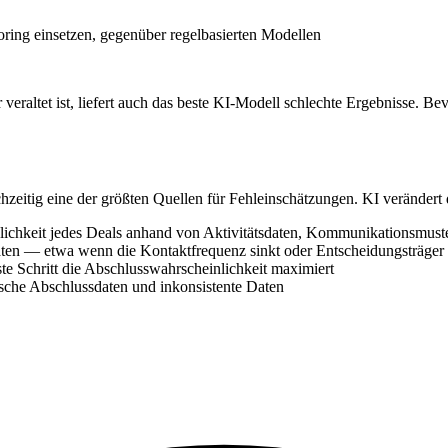
ring einsetzen, gegenüber regelbasierten Modellen
raltet ist, liefert auch das beste KI-Modell schlechte Ergebnisse. Bevo
ichzeitig eine der größten Quellen für Fehleinschätzungen. KI verände
lichkeit jedes Deals anhand von Aktivitätsdaten, Kommunikationsmuste
geraten — etwa wenn die Kontaktfrequenz sinkt oder Entscheidungsträge
e Schritt die Abschlusswahrscheinlichkeit maximiert
stische Abschlussdaten und inkonsistente Daten