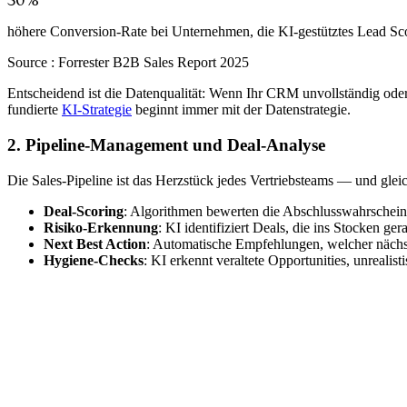
30%
höhere Conversion-Rate bei Unternehmen, die KI-gestütztes Lead Sco
Source :
Forrester B2B Sales Report 2025
Entscheidend ist die Datenqualität: Wenn Ihr CRM unvollständig oder ve
fundierte
KI-Strategie
beginnt immer mit der Datenstrategie.
2. Pipeline-Management und Deal-Analyse
Die Sales-Pipeline ist das Herzstück jedes Vertriebsteams — und gle
Deal-Scoring
: Algorithmen bewerten die Abschlusswahrschein
Risiko-Erkennung
: KI identifiziert Deals, die ins Stocken 
Next Best Action
: Automatische Empfehlungen, welcher nächst
Hygiene-Checks
: KI erkennt veraltete Opportunities, unreali