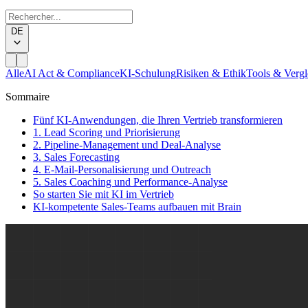
DE
Alle
AI Act & Compliance
KI-Schulung
Risiken & Ethik
Tools & Vergl
Sommaire
Fünf KI-Anwendungen, die Ihren Vertrieb transformieren
1. Lead Scoring und Priorisierung
2. Pipeline-Management und Deal-Analyse
3. Sales Forecasting
4. E-Mail-Personalisierung und Outreach
5. Sales Coaching und Performance-Analyse
So starten Sie mit KI im Vertrieb
KI-kompetente Sales-Teams aufbauen mit Brain