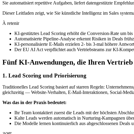
Sie automatisiert repetitive Aufgaben, liefert datengestützte Empfeh
Dieser Leitfaden zeigt, wie Sie künstliche Intelligenz im Sales syst
À retenir
KI-gestütztes Lead Scoring erhöht die Conversion-Rate um bis 
Automatisierte Pipeline-Analyse erkennt Risiken in Deals frühze
KI-personalisierte E-Mails erzielen 2- bis 3-mal höhere Antwor
Der EU AI Act verpflichtet auch Vertriebsteams zur KI-Kompete
Fünf KI-Anwendungen, die Ihren Vertrieb
1. Lead Scoring und Priorisierung
Traditionelles Lead Scoring basiert auf starren Regeln: Unternehmen
gleichzeitig — Website-Verhalten, E-Mail-Interaktionen, Social-Medi
Was das in der Praxis bedeutet:
Ihr Team kontaktiert zuerst die Leads mit der höchsten Abschlu
Kalte Leads werden automatisch in Nurturing-Kampagnen überfü
Die Modelle lernen kontinuierlich aus abgeschlossenen Deals 