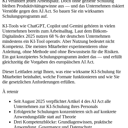
KI verändert jeden Arbeitsplatz. Doch ohne gezielte Schulung
bleiben Produktivitätsgewinne aus — und das Unternehmen riskiert
Verstöße gegen den AI Act. So bauen Sie ein wirksames
Schulungsprogramm auf.
KI-Tools wie ChatGPT, Copilot und Gemini gehören in vielen
Unternehmen bereits zum Arbeitsalltag. Laut dem Bitkom-
Digitalindex 2025 nutzen 68 % der deutschen Unternehmen
mindestens ein KI-Tool operativ. Aber Nutzung bedeutet nicht
Kompetenz. Die meisten Mitarbeiter experimentieren ohne
Anleitung, ohne Methode und ohne Bewusstsein für die Risiken.
Ein gut konzipiertes Schulungsprogramm ändert das — und erfüllt
gleichzeitig die Vorgaben des europäischen AI Act.
Dieser Leitfaden zeigt Ihnen, was eine wirksame KI-Schulung für
Mitarbeiter beinhaltet, welche Formate funktionieren und wie Sie
die gesetzlichen Anforderungen erfüllen.
À retenir
Seit August 2025 verpflichtet Artikel 4 des AI Act alle
Unternehmen zur KI-Schulung ihres Personals
Erfolgreiche Schulungen konzentrieren sich auf konkrete
Anwendungsfälle statt auf Theorie
Drei Kompetenzblöcke: Grundlagenwissen, praktische
Anwendung, Governance und Datenschutz