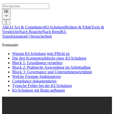
DE
Alle
AI Act & Compliance
KI-Schulung
Risiken & Ethik
Tools &
Vergleiche
Nach Branche
Nach Beruf
KI-
Transformation
Cybersicherheit
Sommaire
Warum KI-Schulung jetzt Pflicht ist
Die drei Kompetenzblöcke einer KI-Schulung
Block 1: Grundlagen verstehen
Block 2: Praktische Anwendung im Arbeitsalltag
Block 3: Governance und Unternehmensrichtlinie
Welche Formate funktionieren
Compliance dokumentieren
Typische Fehler bei der KI-Schulung
KI-Schulung mit Brain aufbauen