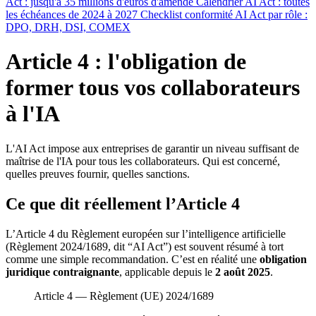
Act : jusqu'à 35 millions d'euros d'amende
Calendrier AI Act : toutes
les échéances de 2024 à 2027
Checklist conformité AI Act par rôle :
DPO, DRH, DSI, COMEX
Article 4 : l'obligation de
former tous vos collaborateurs
à l'IA
L'AI Act impose aux entreprises de garantir un niveau suffisant de
maîtrise de l'IA pour tous les collaborateurs. Qui est concerné,
quelles preuves fournir, quelles sanctions.
Ce que dit réellement l’Article 4
L’Article 4 du Règlement européen sur l’intelligence artificielle
(Règlement 2024/1689, dit “AI Act”) est souvent résumé à tort
comme une simple recommandation. C’est en réalité une
obligation
juridique contraignante
, applicable depuis le
2 août 2025
.
Article 4
—
Règlement (UE) 2024/1689