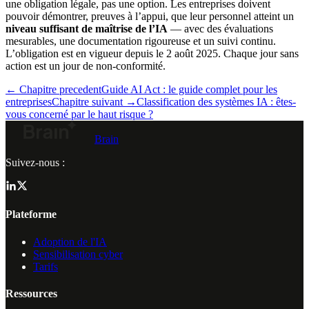
une obligation légale, pas une option. Les entreprises doivent
pouvoir démontrer, preuves à l’appui, que leur personnel atteint un
niveau suffisant de maîtrise de l’IA
— avec des évaluations
mesurables, une documentation rigoureuse et un suivi continu.
L’obligation est en vigueur depuis le 2 août 2025. Chaque jour sans
action est un jour de non-conformité.
← Chapitre precedent
Guide AI Act : le guide complet pour les
entreprises
Chapitre suivant →
Classification des systèmes IA : êtes-
vous concerné par le haut risque ?
Brain
Suivez-nous :
Plateforme
Adoption de l'IA
Sensibilisation cyber
Tarifs
Ressources