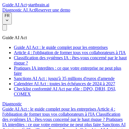
Guide AI Act
·
startbrain.ai
Diagnostic AI Act
Reserver une demo
FR
Guide AI Act
Guide AI Act : le guide complet pour les entreprises
Article 4 : l'obligation de former tous vos collaborateurs à l'IA
Classification des systèmes IA : êtes-vous concerné par le haut
risque ?
Pratiques IA interdites : ce que votre entreprise ne peut plus
faire
Sanctions AI Act : jusqu'à 35 millions d'euros d'amende
Calendrier AI Act : toutes les échéances de 2024 à 2027
Checklist conformité AI Act par rôle : DPO, DRH, DSI,
COMEX
Diagnostic
Guide AI Act : le guide complet pour les entreprises
Article 4 :
l'obligation de former tous vos collaborateurs à l'IA
Classification
des systèmes IA : êtes-vous concerné par le haut risque ?
Pratiques
IA interdites : ce que votre entreprise ne peut plus faire
Sanctions AI