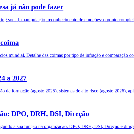
esa já não pode fazer
oring social, manipulação, reconhecimento de emoções: o ponto complet
e coima
ios mundial. Detalhe das coimas por tipo de infração e comparação 
24 a 2027
ção de formação (agosto 2025), sistemas de alto risco (agosto 2026), ap
nção: DPO, DRH, DSI, Direção
t segundo a sua função na organização. DPO, DRH, DSI, Direção e diri