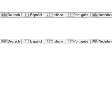
🇩🇪
Deutsch
🇪🇸
Español
🇮🇹
Italiano
🇵🇹
Português
🇳🇱
Nederlan
🇩🇪
Deutsch
🇪🇸
Español
🇮🇹
Italiano
🇵🇹
Português
🇳🇱
Nederlan