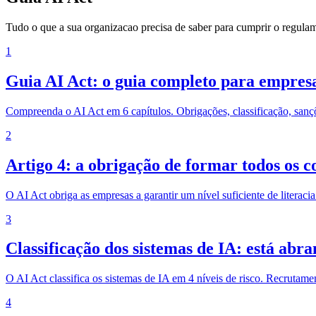
Tudo o que a sua organizacao precisa de saber para cumprir o regulame
1
Guia AI Act: o guia completo para empres
Compreenda o AI Act em 6 capítulos. Obrigações, classificação, sanç
2
Artigo 4: a obrigação de formar todos os 
O AI Act obriga as empresas a garantir um nível suficiente de literac
3
Classificação dos sistemas de IA: está abra
O AI Act classifica os sistemas de IA em 4 níveis de risco. Recrutamen
4