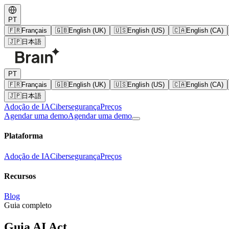
PT
🇫🇷
Français
🇬🇧
English (UK)
🇺🇸
English (US)
🇨🇦
English (CA)
🇯🇵
日本語
PT
🇫🇷
Français
🇬🇧
English (UK)
🇺🇸
English (US)
🇨🇦
English (CA)
🇯🇵
日本語
Adoção de IA
Cibersegurança
Preços
Agendar uma demo
Agendar uma demo
Plataforma
Adoção de IA
Cibersegurança
Preços
Recursos
Blog
Guia completo
Guia AI Act