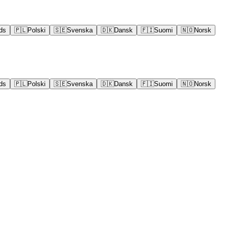
ds
🇵🇱
Polski
🇸🇪
Svenska
🇩🇰
Dansk
🇫🇮
Suomi
🇳🇴
Norsk
ds
🇵🇱
Polski
🇸🇪
Svenska
🇩🇰
Dansk
🇫🇮
Suomi
🇳🇴
Norsk