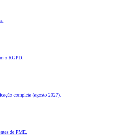
o.
com o RGPD.
licação completa (agosto 2027).
gentes de PME.