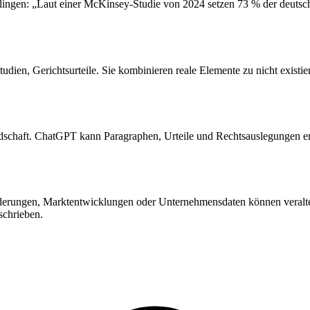
l klingen: „Laut einer McKinsey-Studie von 2024 setzen 73 % der deu
udien, Gerichtsurteile. Sie kombinieren reale Elemente zu nicht exist
schaft. ChatGPT kann Paragraphen, Urteile und Rechtsauslegungen erfin
derungen, Marktentwicklungen oder Unternehmensdaten können veraltet
schrieben.