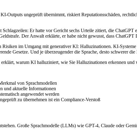
I-Outputs ungeprüft übernimmt, riskiert Reputationsschäden, rechtli
hlagzeilen: Er hatte vor Gericht sechs Urteile zitiert, die ChatGPT e
eldstrafe. Der Anwalt erklärte, er habe nicht gewusst, dass ChatGPT 
ößten Risiken im Umgang mit generativer KI: Halluzinationen. KI-Systeme
tierende Gesetze. Und je überzeugender die Sprache, desto schwerer di
l erklärt, warum KI halluziniert, wie Sie Halluzinationen erkennen und
s Merkmal von Sprachmodellen
n und aktuelle Informationen
ystematisch angewendet werden
ungeprüft zu übernehmen ist ein Compliance-Verstoß
ntstehen. Große Sprachmodelle (LLMs) wie GPT-4, Claude oder Gemini