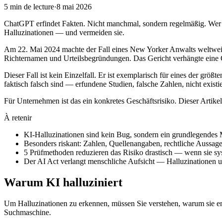
5
min de lecture
·
8 mai 2026
ChatGPT erfindet Fakten. Nicht manchmal, sondern regelmäßig. Wer K
Halluzinationen — und vermeiden sie.
Am 22. Mai 2024 machte der Fall eines New Yorker Anwalts weltweit Sc
Richternamen und Urteilsbegründungen. Das Gericht verhängte eine G
Dieser Fall ist kein Einzelfall. Er ist exemplarisch für eines der gr
faktisch falsch sind — erfundene Studien, falsche Zahlen, nicht exis
Für Unternehmen ist das ein konkretes Geschäftsrisiko. Dieser Artike
À retenir
KI-Halluzinationen sind kein Bug, sondern ein grundlegende
Besonders riskant: Zahlen, Quellenangaben, rechtliche Aussage
5 Prüfmethoden reduzieren das Risiko drastisch — wenn sie s
Der AI Act verlangt menschliche Aufsicht — Halluzinationen 
Warum KI halluziniert
Um Halluzinationen zu erkennen, müssen Sie verstehen, warum sie e
Suchmaschine.