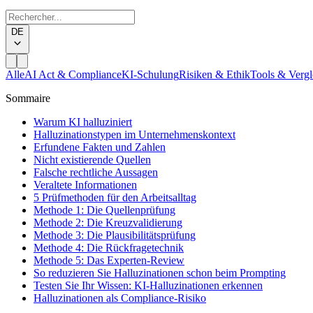
DE
Alle
AI Act & Compliance
KI-Schulung
Risiken & Ethik
Tools & Vergl
Sommaire
Warum KI halluziniert
Halluzinationstypen im Unternehmenskontext
Erfundene Fakten und Zahlen
Nicht existierende Quellen
Falsche rechtliche Aussagen
Veraltete Informationen
5 Prüfmethoden für den Arbeitsalltag
Methode 1: Die Quellenprüfung
Methode 2: Die Kreuzvalidierung
Methode 3: Die Plausibilitätsprüfung
Methode 4: Die Rückfragetechnik
Methode 5: Das Experten-Review
So reduzieren Sie Halluzinationen schon beim Prompting
Testen Sie Ihr Wissen: KI-Halluzinationen erkennen
Halluzinationen als Compliance-Risiko