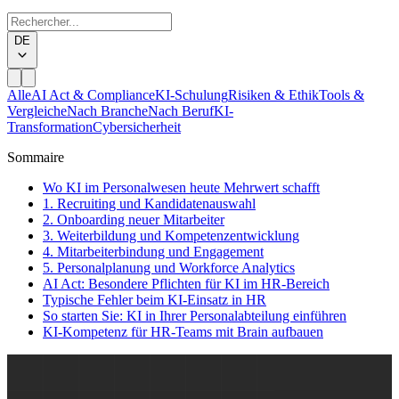
DE
Alle
AI Act & Compliance
KI-Schulung
Risiken & Ethik
Tools &
Vergleiche
Nach Branche
Nach Beruf
KI-
Transformation
Cybersicherheit
Sommaire
Wo KI im Personalwesen heute Mehrwert schafft
1. Recruiting und Kandidatenauswahl
2. Onboarding neuer Mitarbeiter
3. Weiterbildung und Kompetenzentwicklung
4. Mitarbeiterbindung und Engagement
5. Personalplanung und Workforce Analytics
AI Act: Besondere Pflichten für KI im HR-Bereich
Typische Fehler beim KI-Einsatz in HR
So starten Sie: KI in Ihrer Personalabteilung einführen
KI-Kompetenz für HR-Teams mit Brain aufbauen