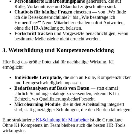
Personalisierte Einarbeitungspläne
generieren, die auf
Rolle, Vorkenntnisse und Standort zugeschnitten sind.
Chatbots für häufige Fragen
einsetzen — von „Wo finde
ich die Reisekostenrichtlinie?” bis „Wie beantrage ich
Homeoffice?” Neue Mitarbeiter erhalten sofort Antworten,
ohne die HR-Abteilung zu belasten.
Fortschritt tracken
und Vorgesetzte benachrichtigen, wenn
bestimmte Meilensteine nicht erreicht werden.
3. Weiterbildung und Kompetenzentwicklung
Hier liegt das größte Potenzial für nachhaltige Wirkung. KI
ermöglicht:
Individuelle Lernpfade
, die sich an Rolle, Kompetenzlücken
und Lerngeschwindigkeit anpassen.
Bedarfsanalysen auf Basis von Daten
— statt einmal
jährlich Schulungskataloge zu versenden, erkennt KI in
Echtzeit, wo Qualifizierungsbedarf besteht.
Microlearning-Module
, die in den Arbeitsalltag integriert
sind, statt ganztägiger Schulungen, die den Betrieb lahmlegen.
Eine strukturierte
KI-Schulung für Mitarbeiter
ist die Grundlage.
Ohne KI-Kompetenz im Team bleiben auch die besten HR-Tools
wirkungslos.