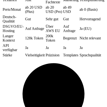
Fachtexte
ab 20 USD
ab 20
ab 49
Preis/Monat
ab 0 (Basis)
(Plus)
USD (Pro)
USD
Deutsch-
Gut
Sehr gut
Gut
Hervorragend
Qualität
DSGVO/EU-
Über
Auf
Auf Anfrage
Ja (EU)
Hosting
AWS EU
Anfrage
Langer
200k
128k Token
Begrenzt
Nicht relevant
Kontext
Token
API
Ja
Ja
Ja
Ja
verfügbar
Stärke
Vielseitigkeit
Präzision
Templates
Sprachqualität