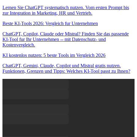
Lernen Sie ChatGPT systematisch nutzen. Vom ersten Prompt bis
zur Integration in Marketing, HR und Vertrieb.
Beste KI-Tools 2026: Vergleich fur Unternehmen
ChatGPT, Copilot, Claude oder Mistral? Finden Sie das passende
KI-Tool fur Ihr Unternehmen -- mit Datenschutz- und
Kostenvergleich.
KI kostenlos nutzen: 5 beste Tools im Vergleich 2026
ChatGPT, Gemini, Claude, Copilot und Mistral gratis nutzen.
Funktionen, Grenzen und Tipps: Welches KI-Tool passt zu Ihnen?