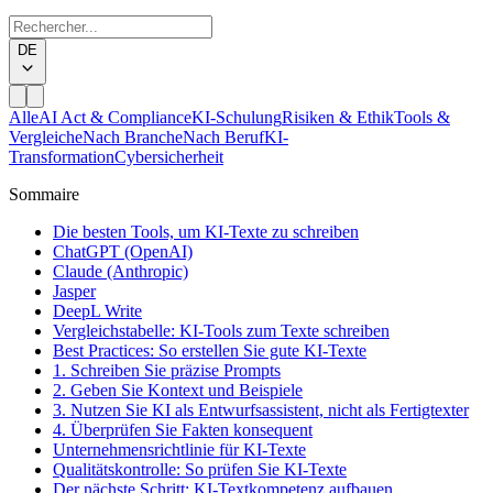
DE
Alle
AI Act & Compliance
KI-Schulung
Risiken & Ethik
Tools &
Vergleiche
Nach Branche
Nach Beruf
KI-
Transformation
Cybersicherheit
Sommaire
Die besten Tools, um KI-Texte zu schreiben
ChatGPT (OpenAI)
Claude (Anthropic)
Jasper
DeepL Write
Vergleichstabelle: KI-Tools zum Texte schreiben
Best Practices: So erstellen Sie gute KI-Texte
1. Schreiben Sie präzise Prompts
2. Geben Sie Kontext und Beispiele
3. Nutzen Sie KI als Entwurfsassistent, nicht als Fertigtexter
4. Überprüfen Sie Fakten konsequent
Unternehmensrichtlinie für KI-Texte
Qualitätskontrolle: So prüfen Sie KI-Texte
Der nächste Schritt: KI-Textkompetenz aufbauen