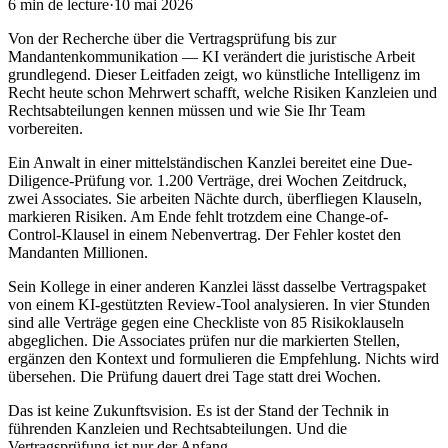
6
min de lecture
·
10 mai 2026
Von der Recherche über die Vertragsprüfung bis zur
Mandantenkommunikation — KI verändert die juristische Arbeit
grundlegend. Dieser Leitfaden zeigt, wo künstliche Intelligenz im
Recht heute schon Mehrwert schafft, welche Risiken Kanzleien und
Rechtsabteilungen kennen müssen und wie Sie Ihr Team
vorbereiten.
Ein Anwalt in einer mittelständischen Kanzlei bereitet eine Due-
Diligence-Prüfung vor. 1.200 Verträge, drei Wochen Zeitdruck,
zwei Associates. Sie arbeiten Nächte durch, überfliegen Klauseln,
markieren Risiken. Am Ende fehlt trotzdem eine Change-of-
Control-Klausel in einem Nebenvertrag. Der Fehler kostet den
Mandanten Millionen.
Sein Kollege in einer anderen Kanzlei lässt dasselbe Vertragspaket
von einem KI-gestützten Review-Tool analysieren. In vier Stunden
sind alle Verträge gegen eine Checkliste von 85 Risikoklauseln
abgeglichen. Die Associates prüfen nur die markierten Stellen,
ergänzen den Kontext und formulieren die Empfehlung. Nichts wird
übersehen. Die Prüfung dauert drei Tage statt drei Wochen.
Das ist keine Zukunftsvision. Es ist der Stand der Technik in
führenden Kanzleien und Rechtsabteilungen. Und die
Vertragsprüfung ist nur der Anfang.