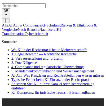
DE
Alle
AI Act & Compliance
KI-Schulung
Risiken & Ethik
Tools &
Vergleiche
Nach Branche
Nach Beruf
KI-
Transformation
Cybersicherheit
Sommaire
Wo KI in der Rechtspraxis heute Mehrwert schafft
1. Legal Research — Rechtliche Recherche
2. Vertragserstellung und -prüfung
3. Due Diligence
4. Compliance und regulatorische Überwachung
5. Mandantenkommunikation und Wissensmanagement
AI Act: Was Kanzleien und Rechtsabteilungen wissen müssen
Typische Fehler beim KI-Einsatz in der Rechtspraxis
So starten Sie: KI in Ihrer Kanzlei oder Rechtsabteilung
einführen
KI-Kompetenz für juristische Teams mit Brain aufbauen