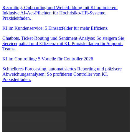
Recruiting, Onboarding und Weiterbildung mit KI optimieren.
Inklusive AI-Act-Pflichten für Hochrisiko-HR-Systeme.
Praxisleitfaden.
KI im Kundenservice: 5 Einsatzfelder für mehr Effizienz
Chatbots, Ticket-Routing und Sentiment-Analyse: So steigern Sie
Servicequalität und Effizienz mit KI. Praxisleitfaden für Support-
Teams.
KI im Controlling: 5 Vorteile für Controller 2026
Schnelleres Forecasting, automatisiertes Reporting und präzisere
Abweichungsanalysen: So profitieren Controller von KI.
Praxisleitfaden.