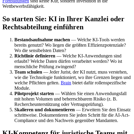
Fortbildungen
sind keine Kür, sondern Investition in die
Wettbewerbsfähigkeit.
So starten Sie: KI in Ihrer Kanzlei oder
Rechtsabteilung einführen
Bestandsaufnahme machen
— Welche KI-Tools werden
bereits genutzt? Wo liegen die größten Effizienzpotenziale?
Wo die sensibelsten Daten?
Richtlinie definieren
— Welche KI-Anwendungen sind
erlaubt? Welche Daten dürfen verarbeitet werden? Wo ist
menschliche Prüfung zwingend?
Team schulen
— Jeder Jurist, der KI nutzt, muss verstehen,
wie die Technologie funktioniert, wo ihre Grenzen liegen und
welche Pflichten gelten.
Brain
bietet dafür rollenspezifische
Module.
Pilotprojekt starten
— Wählen Sie einen Anwendungsfall
mit hohem Volumen und beherrschbarem Risiko (z. B.
Rechercheunterstützung oder Vertragsprüfung).
Skalieren und dokumentieren
— Erweitern Sie den Einsatz
schrittweise. Dokumentieren Sie jeden Schritt für die AI-Act-
Compliance und den Nachweis gegenüber Mandanten.
KI-Kompetenz für juristische Teams mit